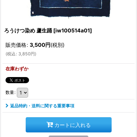
ろうけつ染め 蘆生踊
[
iw100514a01
]
販売価格
:
3,500
円
(税別)
(
税込
:
3,850
円
)
在庫わずか
数量
:
返品特約・送料に関する重要事項
カートに入れる