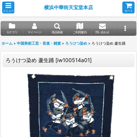
横浜中華街天宝堂本店
メニュー
カート
カテゴリ
マイページ
商品検索
ご利用案内
問い合わせ
ホーム
>
中国美術工芸・音楽・雑貨
>
ろうけつ染め
>
ろうけつ染め 蘆生踊
ろうけつ染め 蘆生踊
[
iw100514a01
]