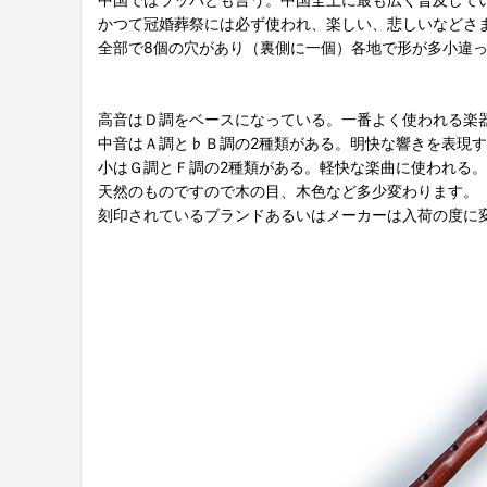
かつて冠婚葬祭には必ず使われ、楽しい、悲しいなどさ
全部で8個の穴があり（裏側に一個）各地で形が多小違
高音はＤ調をベースになっている。一番よく使われる楽
中音はＡ調と♭Ｂ調の2種類がある。明快な響きを表現
小はＧ調とＦ調の2種類がある。軽快な楽曲に使われる。
天然のものですので木の目、木色など多少変わります。
刻印されているブランドあるいはメーカーは入荷の度に