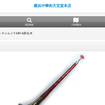
横浜中華街天宝堂本店
商品検索
ご利用案内
>
チャルメラ480 A調 紅木