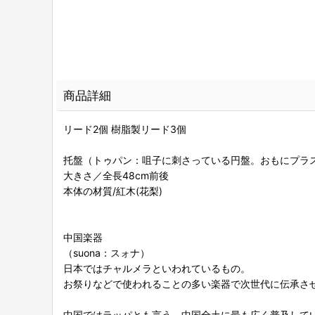
商品詳細
リード2個 樹脂製リード3個
托盤（トゥパン：咀子に刺さっている円盤。おもにプラ
大きさ／全長48cm前後
本体の材質/紅木(花梨)
中国楽器
（suona：スォナ）
日本ではチャルメラといわれているもの。
お祭りなどで使われることの多い楽器で次世代に伝承さ
中国ではラッパとも言う。中国全土に最も広く普及して