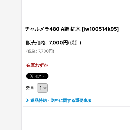
チャルメラ480 A調 紅木
[
iw100514k95
]
販売価格
:
7,000
円
(税別)
(
税込
:
7,700
円
)
在庫わずか
数量
:
返品特約・送料に関する重要事項