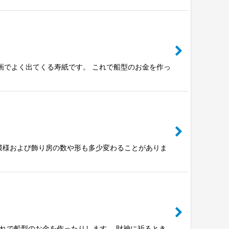
の映画でよく出てくる寿紙です。 これで船型のお金を作っ
模様および飾り房の数や形も多少変わることがありま
 これで船型のお金を作ったりします。 財神に祈るとき