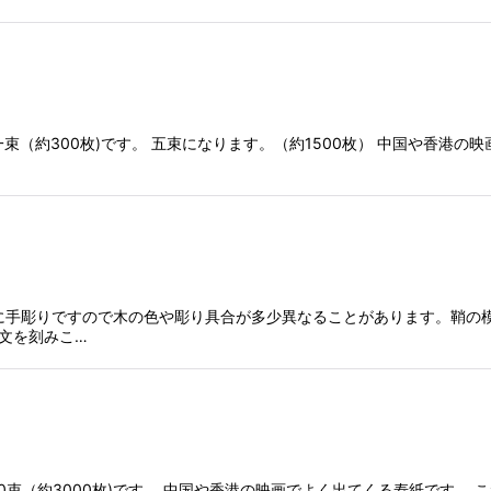
は一束（約300枚)です。 五束になります。（約1500枚） 中国や香港
木に手彫りですので木の色や彫り具合が多少異なることがあります。鞘の
文を刻みこ…
は10束（約3000枚)です。 中国や香港の映画でよく出てくる寿紙です。