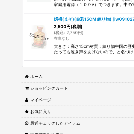
家庭用電源（１００V）でつきます。中の
媽祖(まそ)(金彩15CM 練り物)
[
iw09102
2,500
円
(税別)
(
税込
:
2,750
円
)
在庫なし
大きさ：高さ15cm材質：練り物中国の
たっても泣き声をあげないので、と名づけ
ホーム
ショッピングカート
マイページ
お気に入り
最近チェックしたアイテム