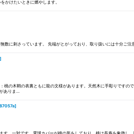
願いをかけたいときに燃やします。
無数に刺さっています。 先端がとがっており、取り扱いには十分ご注意く
]
m材質：桃の木鞘の表裏ともに龍の文様があります。天然木に手彫りですの
がありま…
87057a
]
ます。一対です。電球カバーが桃の形をしており、桃は長寿を象徴し、