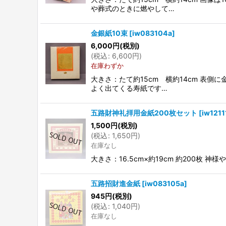
や葬式のときに燃やして…
金銀紙10束
[
iw083104a
]
6,000
円
(税別)
(
税込
:
6,600
円
)
在庫わずか
大きさ：たて約15cm 横約14cm 表側
よく出てくる寿紙です…
五路財神礼拝用金紙200枚セット
[
iw1211
1,500
円
(税別)
(
税込
:
1,650
円
)
在庫なし
大きさ：16.5cm×約19cm 約200
五路招財進金紙
[
iw083105a
]
945
円
(税別)
(
税込
:
1,040
円
)
在庫なし