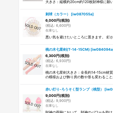
大きさ：縦横約20cm約120枚財神様に
刺球（カラー）
[
iw087055a
]
6,000
円
(税別)
(
税込
:
6,600
円
)
在庫なし
悪い気を避けたいところに置きます。 釘が
桃の木七星剣(T-14-15CM)
[
iw084094a
6,300
円
(税別)
(
税込
:
6,930
円
)
在庫なし
桃の木七星剣大きさ：全長約14-15c
の模様および飾り房の数や形も変わること
赤い灯り-ろうそく型ランプ（桃型）
[
iw0
9,000
円
(税別)
(
税込
:
9,900
円
)
在庫なし
財神の両脇において、財神のパワーを助け