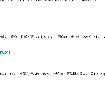
に金紙を、裏側に銀紙が張ってあります。 画像は一束（約300枚)です。 
17a01
]
枚 神様や仏様、仙人に幸福を祈る時に燃やす金紙 特に五路財神様を礼拝する