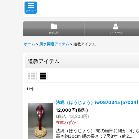
メニュー
カテゴリ
マイページ
ホーム
>
風水開運アイテム
>
道教アイテム
道教アイテム
11
件
表示数
:
法縄（ほうじょう）iw087034a
[
a7034
]
12,000
円
(税別)
並び順
:
(
税込
:
13,200
円
)
在庫わずか
法縄（ほうじょう） 蛇の頭部に縄がつけ
高さ約30cm 縄の長さ：7尺8寸（約2…