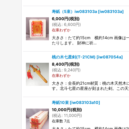
寿紙（5束）iw083103a
[
iw083103a
]
6,000
円
(税別)
(
税込
:
6,600
円
)
在庫わずか
大きさ：たて約15cm 横約14cm 画像
たりします。 財神に祈…
桃の木七星剣(T-21CM)
[
iw087054a
]
8,400
円
(税別)
(
税込
:
9,240
円
)
在庫わずか
大きさ：全長約21cm材質：桃の木天然
す。北斗七星の星座が刻まれた剣。この天
寿紙10束
[
iw083103a10
]
10,000
円
(税別)
(
税込
:
11,000
円
)
在庫数 7点
大きさ：たて約15cm 横約14cm 画像