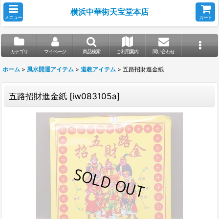
横浜中華街天宝堂本店
メニュー
カート
カテゴリ
マイページ
商品検索
ご利用案内
問い合わせ
ホーム
>
風水開運アイテム
>
道教アイテム
>
五路招財進金紙
五路招財進金紙
[
iw083105a
]