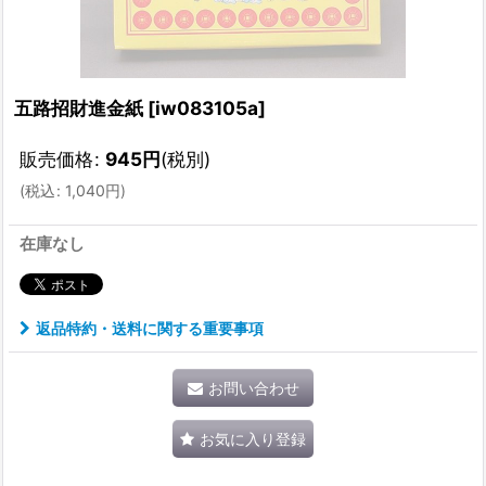
五路招財進金紙
[
iw083105a
]
販売価格
:
945
円
(税別)
(
税込
:
1,040
円
)
在庫なし
返品特約・送料に関する重要事項
お問い合わせ
お気に入り登録