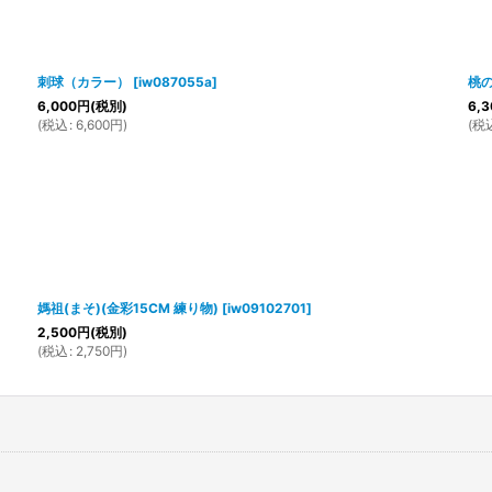
刺球（カラー）
[
iw087055a
]
桃の
6,000
円
(税別)
6,3
(
税込
:
6,600
円
)
(
税
媽祖(まそ)(金彩15CM 練り物)
[
iw09102701
]
2,500
円
(税別)
(
税込
:
2,750
円
)