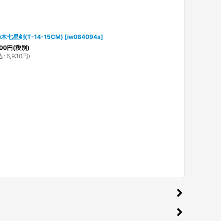
木七星剣(T-14-15CM)
[
iw084094a
]
00
円
(税別)
込
:
6,930
円
)