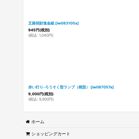
五路招財進金紙
[
iw083105a
]
945
円
(税別)
(
税込
:
1,040
円
)
赤い灯り-ろうそく型ランプ（桃型）
[
iw087057a
]
9,000
円
(税別)
(
税込
:
9,900
円
)
ホーム
ショッピングカート