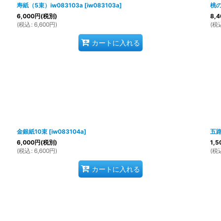
寿紙（5束）iw083103a
[
iw083103a
]
桃の
6,000
円
(税別)
8,4
(
税込
:
6,600
円
)
(
税
カートに入れる
金銀紙10束
[
iw083104a
]
五
6,000
円
(税別)
1,5
(
税込
:
6,600
円
)
(
税
カートに入れる