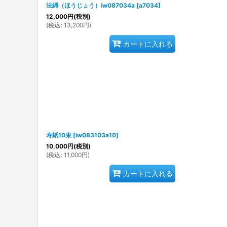
法縄（ほうじょう）iw087034a
[
a7034
]
12,000
円
(税別)
(
税込
:
13,200
円
)
カートに入れる
寿紙10束
[
iw083103a10
]
10,000
円
(税別)
(
税込
:
11,000
円
)
カートに入れる