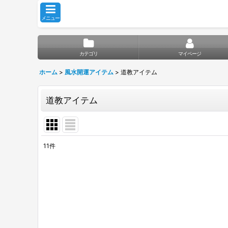
メニュー
カテゴリ
マイページ
ホーム
>
風水開運アイテム
>
道教アイテム
道教アイテム
11
件
表示数
:
並び順
: