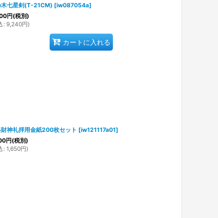
木七星剣(T-21CM)
[
iw087054a
]
00
円
(税別)
込
:
9,240
円
)
カートに入れる
路財神礼拝用金紙200枚セット
[
iw121117a01
]
00
円
(税別)
込
:
1,650
円
)