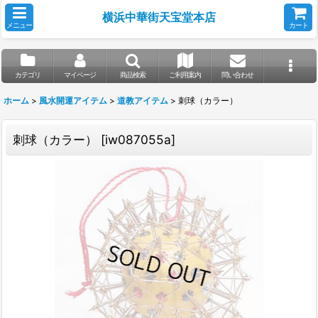
横浜中華街天宝堂本店
メニュー
カート
カテゴリ
マイページ
商品検索
ご利用案内
問い合わせ
ホーム
>
風水開運アイテム
>
道教アイテム
>
刺球（カラー）
刺球（カラー）
[
iw087055a
]