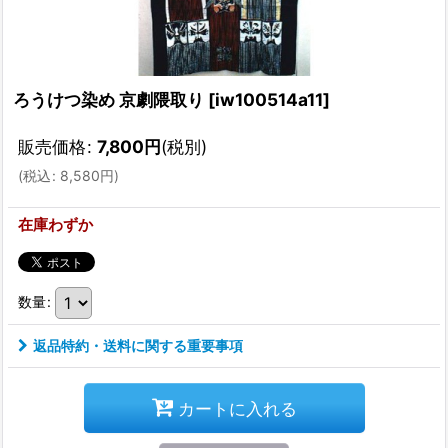
ろうけつ染め 京劇隈取り
[
iw100514a11
]
販売価格
:
7,800
円
(税別)
(
税込
:
8,580
円
)
在庫わずか
数量
:
返品特約・送料に関する重要事項
カートに入れる