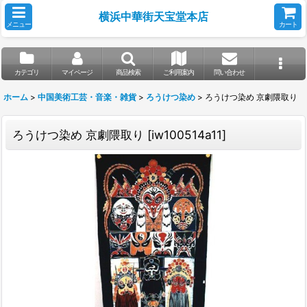
横浜中華街天宝堂本店
メニュー
カート
カテゴリ
マイページ
商品検索
ご利用案内
問い合わせ
ホーム
>
中国美術工芸・音楽・雑貨
>
ろうけつ染め
>
ろうけつ染め 京劇隈取り
ろうけつ染め 京劇隈取り
[
iw100514a11
]