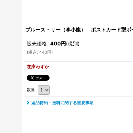
ブルース・リー（李小龍） ポストカード型ボ
販売価格
:
400
円
(税別)
(
税込
:
440
円
)
在庫わずか
数量
:
返品特約・送料に関する重要事項