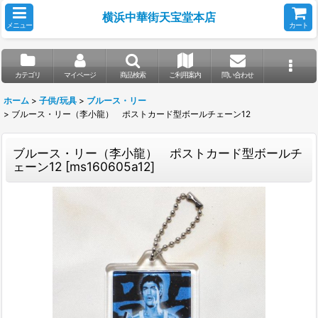
横浜中華街天宝堂本店
メニュー
カート
カテゴリ
マイページ
商品検索
ご利用案内
問い合わせ
ホーム
>
子供/玩具
>
ブルース・リー
>
ブルース・リー（李小龍） ポストカード型ボールチェーン12
ブルース・リー（李小龍） ポストカード型ボールチ
ェーン12
[
ms160605a12
]