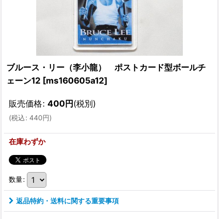
ブルース・リー（李小龍） ポストカード型ボールチ
ェーン12
[
ms160605a12
]
販売価格
:
400
円
(税別)
(
税込
:
440
円
)
在庫わずか
数量
:
返品特約・送料に関する重要事項