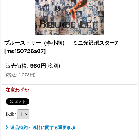
ブルース・リー（李小龍） ミニ光沢ポスター7
[
ms150726a07
]
販売価格
:
980
円
(税別)
(
税込
:
1,078
円
)
在庫わずか
数量
:
返品特約・送料に関する重要事項