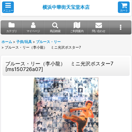
横浜中華街天宝堂本店
メニュー
カート
カテゴリ
マイページ
商品検索
ご利用案内
問い合わせ
ホーム
>
子供/玩具
>
ブルース・リー
>
ブルース・リー（李小龍） ミニ光沢ポスター7
ブルース・リー（李小龍） ミニ光沢ポスター7
[
ms150726a07
]