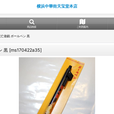
横浜中華街天宝堂本店
商品検索
ご利用案内
亡遊戯 ボールペン 黒
 黒
[
ms170422a35
]