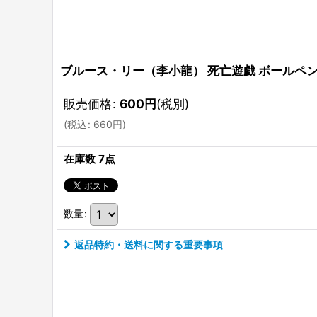
ブルース・リー（李小龍） 死亡遊戯 ボールペン
販売価格
:
600
円
(税別)
(
税込
:
660
円
)
在庫数 7点
数量
:
返品特約・送料に関する重要事項