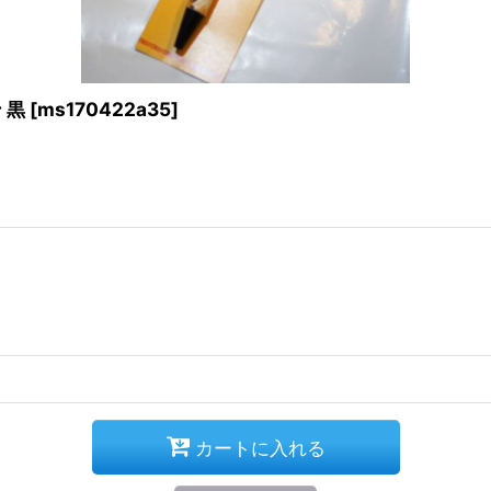
 黒
[
ms170422a35
]
カートに入れる