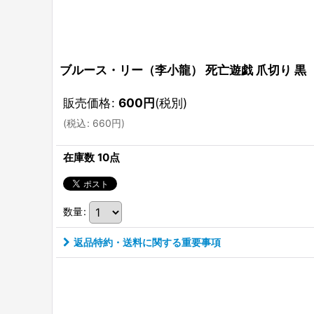
ブルース・リー（李小龍） 死亡遊戯 爪切り 黒
販売価格
:
600
円
(税別)
(
税込
:
660
円
)
在庫数 10点
数量
:
返品特約・送料に関する重要事項