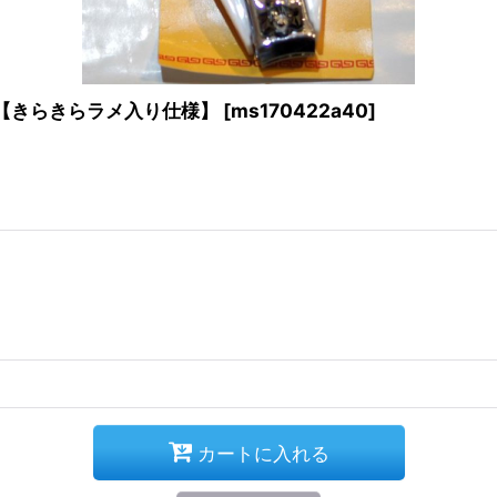
 【きらきらラメ入り仕様】
[
ms170422a40
]
カートに入れる