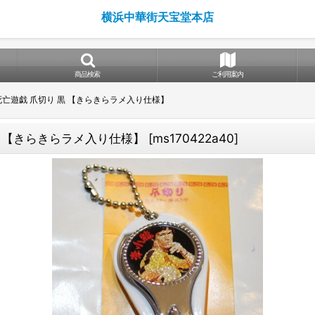
横浜中華街天宝堂本店
商品検索
ご利用案内
亡遊戯 爪切り 黒 【きらきらラメ入り仕様】
黒 【きらきらラメ入り仕様】
[
ms170422a40
]