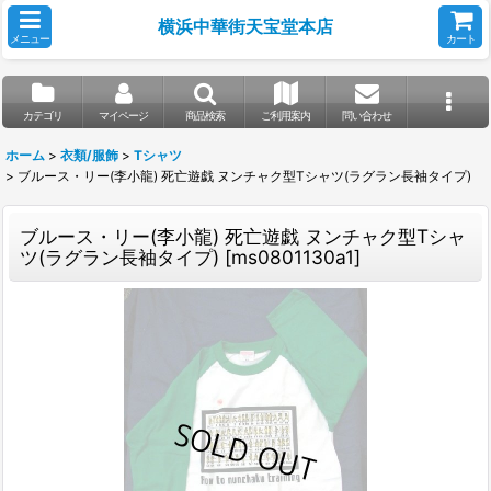
横浜中華街天宝堂本店
メニュー
カート
カテゴリ
マイページ
商品検索
ご利用案内
問い合わせ
ホーム
>
衣類/服飾
>
Tシャツ
>
ブルース・リー(李小龍) 死亡遊戯 ヌンチャク型Tシャツ(ラグラン長袖タイプ)
ブルース・リー(李小龍) 死亡遊戯 ヌンチャク型Tシャ
ツ(ラグラン長袖タイプ)
[
ms0801130a1
]