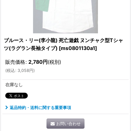
ブルース・リー(李小龍) 死亡遊戯 ヌンチャク型Tシャ
ツ(ラグラン長袖タイプ)
[
ms0801130a1
]
販売価格
:
2,780
円
(税別)
(
税込
:
3,058
円
)
在庫なし
返品特約・送料に関する重要事項
お問い合わせ