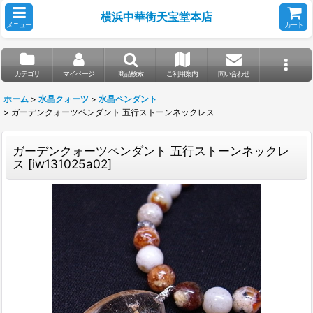
横浜中華街天宝堂本店
メニュー
カート
カテゴリ
マイページ
商品検索
ご利用案内
問い合わせ
ホーム
>
水晶クォーツ
>
水晶ペンダント
>
ガーデンクォーツペンダント 五行ストーンネックレス
ガーデンクォーツペンダント 五行ストーンネックレ
ス
[
iw131025a02
]