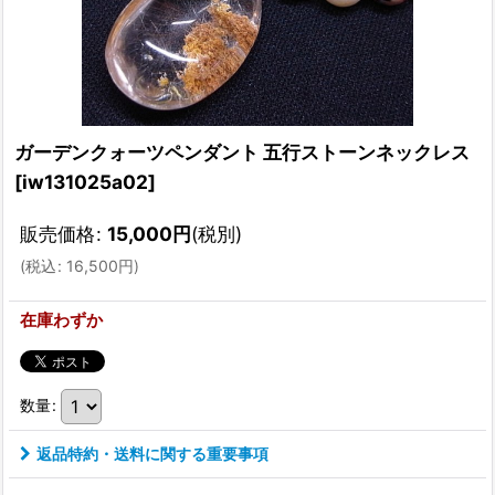
ガーデンクォーツペンダント 五行ストーンネックレス
[
iw131025a02
]
販売価格
:
15,000
円
(税別)
(
税込
:
16,500
円
)
在庫わずか
数量
:
返品特約・送料に関する重要事項