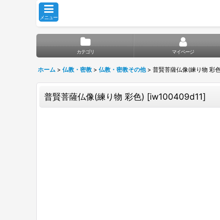
メニュー
カテゴリ
マイページ
ホーム
>
仏教・密教
>
仏教・密教その他
>
普賢菩薩仏像(練り物 彩色
普賢菩薩仏像(練り物 彩色)
[
iw100409d11
]