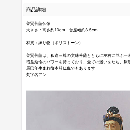
商品詳細
普賢菩薩仏像
大きさ：高さ約10cm 台座幅約8.5cm
材質：練り物（ポリストーン）
普賢菩薩は、釈迦三尊の文殊菩薩とともに左右に並ぶ一
増益延命のパワーを持っており、全ての迷いをたち、釈
辰巳年生まれ御本尊仏像でもあります
梵字名アン