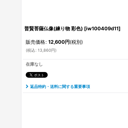
普賢菩薩仏像(練り物 彩色)
[
iw100409d11
]
販売価格
:
12,600
円
(税別)
(
税込
:
13,860
円
)
在庫なし
返品特約・送料に関する重要事項