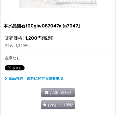
本水晶細石100giw087047a
[
a7047
]
販売価格
:
1,200
円
(税別)
(
税込
:
1,320
円
)
在庫なし
返品特約・送料に関する重要事項
お問い合わせ
お気に入り登録