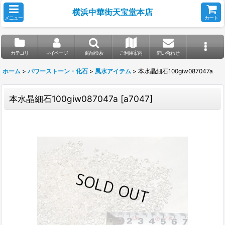
横浜中華街天宝堂本店
メニュー
カート
カテゴリ
マイページ
商品検索
ご利用案内
問い合わせ
ホーム
>
パワーストーン・化石
>
風水アイテム
>
本水晶細石100giw087047a
本水晶細石100giw087047a
[
a7047
]