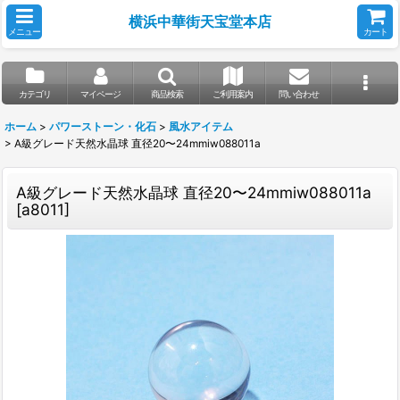
横浜中華街天宝堂本店
メニュー
カート
カテゴリ
マイページ
商品検索
ご利用案内
問い合わせ
ホーム
>
パワーストーン・化石
>
風水アイテム
>
A級グレード天然水晶球 直径20〜24mmiw088011a
A級グレード天然水晶球 直径20〜24mmiw088011a
[
a8011
]