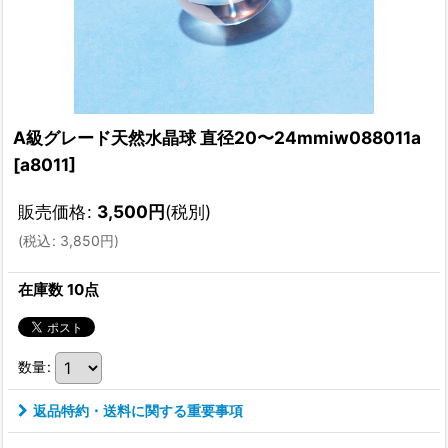
A級グレード天然水晶球 直径20〜24mmiw088011a
[
a8011
]
販売価格
:
3,500
円
(税別)
(
税込
:
3,850
円
)
在庫数 10点
数量
:
返品特約・送料に関する重要事項