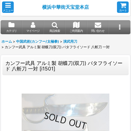
横浜中華街天宝堂本店
メニュー
カート
カテゴリ
マイページ
商品検索
ご利用案内
問い合わせ
ホーム
>
中国武術(カンフー/太極拳)
>
演武用刀
>
カンフー武具 アルミ製 胡蝶刀(双刀) バタフライソード 八斬刀 一対
カンフー武具 アルミ製 胡蝶刀(双刀) バタフライソー
ド 八斬刀 一対
[
i1501
]