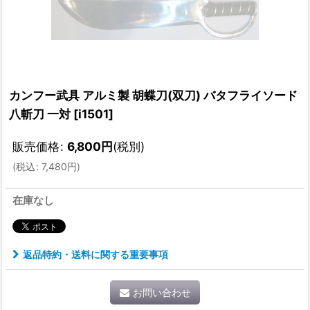
カンフー武具 アルミ製 胡蝶刀(双刀) バタフライソード
八斬刀 一対
[
i1501
]
販売価格
:
6,800
円
(税別)
(
税込
:
7,480
円
)
在庫なし
返品特約・送料に関する重要事項
お問い合わせ