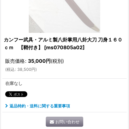
カンフー武具・アルミ製八卦掌用八卦大刀 刀身１６０
ｃｍ 【鞘付き】
[
ms070805a02
]
販売価格
:
35,000
円
(税別)
(
税込
:
38,500
円
)
在庫なし
返品特約・送料に関する重要事項
お問い合わせ