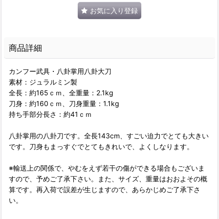
お気に入り登録
商品詳細
カンフー武具・八卦掌用八卦大刀
素材：ジュラルミン製
全長：約165ｃｍ、全重量：2.1kg
刀身：約160ｃｍ、刀身重量：1.1kg
持ち手部分長さ：約41ｃｍ
八卦掌用の八卦刀です。全長143cm、すごい迫力でとても大きい
です。刀身もまっすぐでとてもきれいで、よくしなります。
※輸送上の関係で、やむをえず若干の傷ができる場合もございま
すので、予めご了承下さい。また、サイズ、重量はおおよその概
算です。再入荷で誤差が生じますので、あらかじめご了承下さ
い。