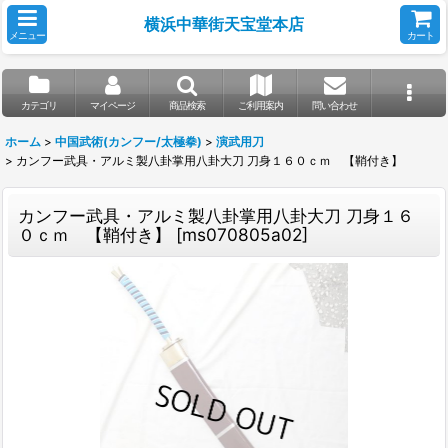
横浜中華街天宝堂本店
メニュー
カート
カテゴリ
マイページ
商品検索
ご利用案内
問い合わせ
ホーム
>
中国武術(カンフー/太極拳)
>
演武用刀
>
カンフー武具・アルミ製八卦掌用八卦大刀 刀身１６０ｃｍ 【鞘付き】
カンフー武具・アルミ製八卦掌用八卦大刀 刀身１６
０ｃｍ 【鞘付き】
[
ms070805a02
]