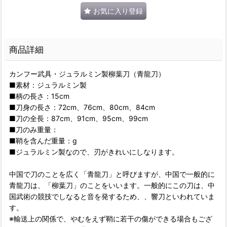
お気に入り登録
商品詳細
カンフー武具・ジュラルミン製柳葉刀（青龍刀）
■素材：ジュラルミン製
■柄の長さ：15cm
■刀身の長さ：72cm、76cm、80cm、84cm
■刀の全長：87cm、91cm、95cm、99cm
■刀のみ重量：
■鞘を含んだ重量：g
■ジュラルミン製なので、刃がきれいにしなります。
中国で刀のことを広く「青龍刀」と呼びますが、中国で一般的に
青龍刀は、「柳葉刀」のことをいいます。一般的にこの刀は、中
国武術の競技でしなると音を発するため、、響刀といわれていま
す。
※輸送上の関係で、やむをえず鞘に若干の傷ができる場合もござ