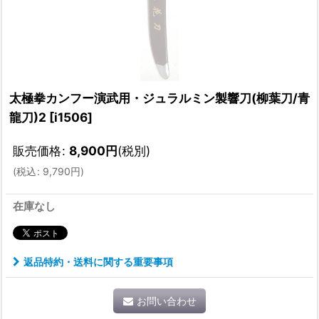
太極拳カンフー演武用・ジュラルミン製響刀(柳葉刀/青
龍刀)2
[
i1506
]
販売価格
:
8,900
円
(税別)
(
税込
:
9,790
円
)
在庫なし
返品特約・送料に関する重要事項
お問い合わせ