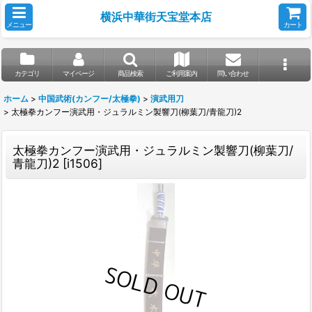
横浜中華街天宝堂本店
メニュー
カート
カテゴリ
マイページ
商品検索
ご利用案内
問い合わせ
ホーム
>
中国武術(カンフー/太極拳)
>
演武用刀
>
太極拳カンフー演武用・ジュラルミン製響刀(柳葉刀/青龍刀)2
太極拳カンフー演武用・ジュラルミン製響刀(柳葉刀/
青龍刀)2
[
i1506
]