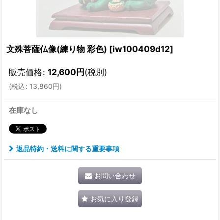
文殊菩薩仏像(練り物 彩色)
[
iw100409d12
]
販売価格
:
12,600
円
(税別)
(
税込
:
13,860
円
)
在庫なし
返品特約・送料に関する重要事項
お問い合わせ
お気に入り登録