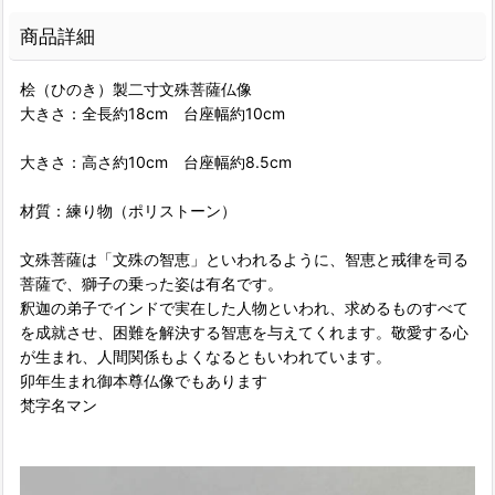
商品詳細
桧（ひのき）製二寸文殊菩薩仏像
大きさ：全長約18cm 台座幅約10cm
大きさ：高さ約10cm 台座幅約8.5cm
材質：練り物（ポリストーン）
文殊菩薩は「文殊の智恵」といわれるように、智恵と戒律を司る
菩薩で、獅子の乗った姿は有名です。
釈迦の弟子でインドで実在した人物といわれ、求めるものすべて
を成就させ、困難を解決する智恵を与えてくれます。敬愛する心
が生まれ、人間関係もよくなるともいわれています。
卯年生まれ御本尊仏像でもあります
梵字名マン