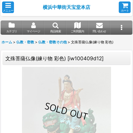
横浜中華街天宝堂本店
メニュー
カート
カテゴリ
マイページ
商品検索
ご利用案内
問い合わせ
ホーム
>
仏教・密教
>
仏教・密教その他
>
文殊菩薩仏像(練り物 彩色)
文殊菩薩仏像(練り物 彩色)
[
iw100409d12
]