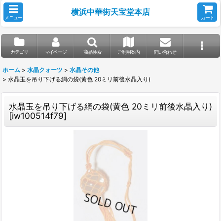
横浜中華街天宝堂本店
メニュー
カート
カテゴリ
マイページ
商品検索
ご利用案内
問い合わせ
ホーム
>
水晶クォーツ
>
水晶その他
>
水晶玉を吊り下げる網の袋(黄色 20ミリ前後水晶入り)
水晶玉を吊り下げる網の袋(黄色 20ミリ前後水晶入り)
[
iw100514f79
]