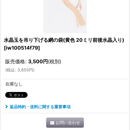
水晶玉を吊り下げる網の袋(黄色 20ミリ前後水晶入り)
[
iw100514f79
]
販売価格
:
3,500
円
(税別)
(
税込
:
3,850
円
)
在庫なし
返品特約・送料に関する重要事項
お問い合わせ