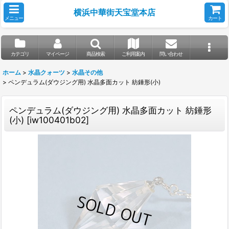
横浜中華街天宝堂本店
メニュー
カート
カテゴリ
マイページ
商品検索
ご利用案内
問い合わせ
ホーム
>
水晶クォーツ
>
水晶その他
>
ペンデュラム(ダウジング用) 水晶多面カット 紡錘形(小)
ペンデュラム(ダウジング用) 水晶多面カット 紡錘形
(小)
[
iw100401b02
]