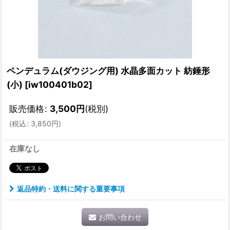
ペンデュラム(ダウジング用) 水晶多面カット 紡錘形
(小)
[
iw100401b02
]
販売価格
:
3,500
円
(税別)
(
税込
:
3,850
円
)
在庫なし
返品特約・送料に関する重要事項
お問い合わせ