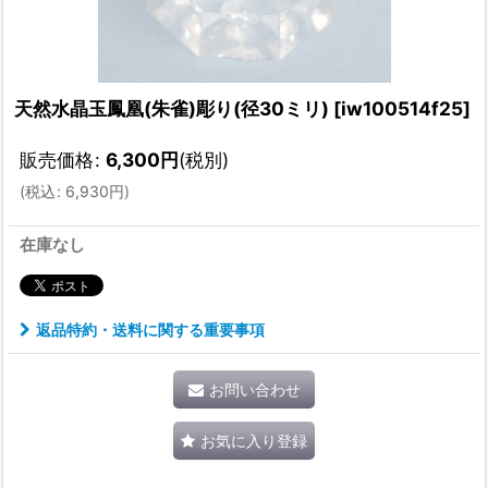
天然水晶玉鳳凰(朱雀)彫り(径30ミリ)
[
iw100514f25
]
販売価格
:
6,300
円
(税別)
(
税込
:
6,930
円
)
在庫なし
返品特約・送料に関する重要事項
お問い合わせ
お気に入り登録