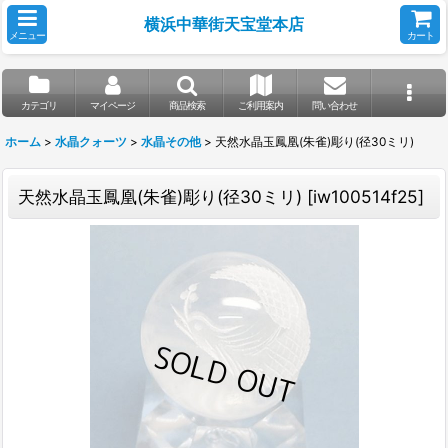
横浜中華街天宝堂本店
メニュー
カート
カテゴリ
マイページ
商品検索
ご利用案内
問い合わせ
ホーム
>
水晶クォーツ
>
水晶その他
>
天然水晶玉鳳凰(朱雀)彫り(径30ミリ)
天然水晶玉鳳凰(朱雀)彫り(径30ミリ)
[
iw100514f25
]