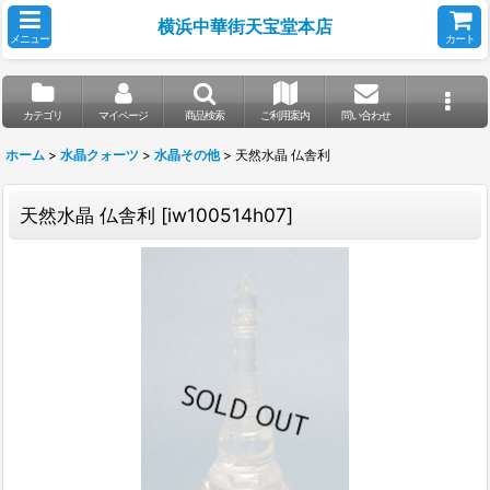
横浜中華街天宝堂本店
メニュー
カート
カテゴリ
マイページ
商品検索
ご利用案内
問い合わせ
ホーム
>
水晶クォーツ
>
水晶その他
>
天然水晶 仏舎利
天然水晶 仏舎利
[
iw100514h07
]