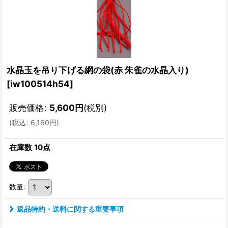
水晶玉を吊り下げる網の袋(赤 朱雀の水晶入り)
[
iw100514h54
]
販売価格
:
5,600
円
(税別)
(
税込
:
6,160
円
)
在庫数 10点
数量
:
返品特約・送料に関する重要事項