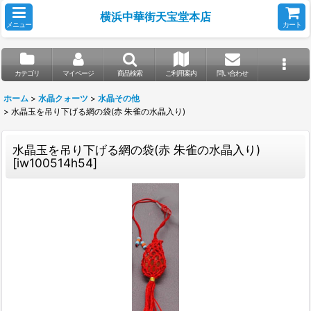
横浜中華街天宝堂本店
メニュー
カート
カテゴリ
マイページ
商品検索
ご利用案内
問い合わせ
ホーム
>
水晶クォーツ
>
水晶その他
>
水晶玉を吊り下げる網の袋(赤 朱雀の水晶入り)
水晶玉を吊り下げる網の袋(赤 朱雀の水晶入り)
[
iw100514h54
]