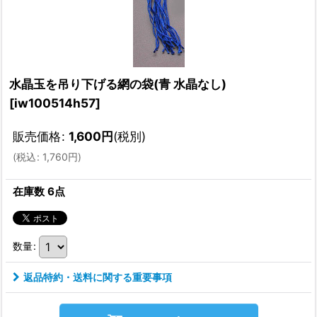
水晶玉を吊り下げる網の袋(青 水晶なし)
[
iw100514h57
]
販売価格
:
1,600
円
(税別)
(
税込
:
1,760
円
)
在庫数 6点
数量
:
返品特約・送料に関する重要事項