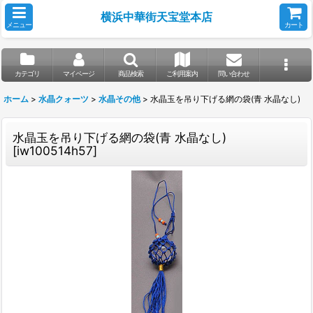
横浜中華街天宝堂本店
メニュー
カート
カテゴリ
マイページ
商品検索
ご利用案内
問い合わせ
ホーム
>
水晶クォーツ
>
水晶その他
>
水晶玉を吊り下げる網の袋(青 水晶なし)
水晶玉を吊り下げる網の袋(青 水晶なし)
[
iw100514h57
]