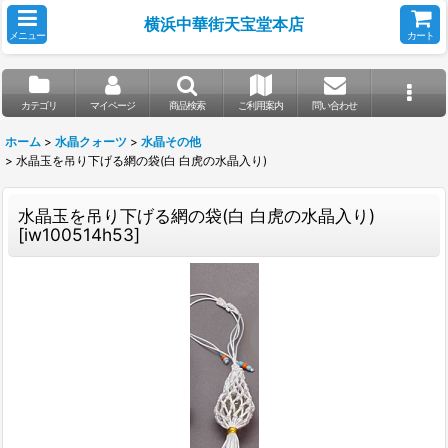
横浜中華街天宝堂本店
メニュー
カート
カテゴリ
マイページ
商品検索
ご利用案内
問い合わせ
ホーム
>
水晶クォーツ
>
水晶その他
>
水晶玉を吊り下げる網の袋(白 白虎の水晶入り)
水晶玉を吊り下げる網の袋(白 白虎の水晶入り)
[
iw100514h53
]