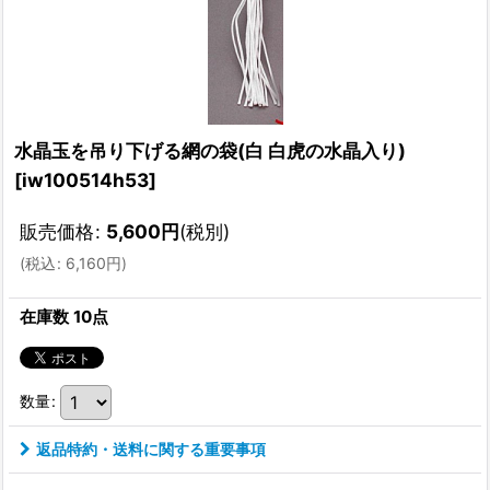
水晶玉を吊り下げる網の袋(白 白虎の水晶入り)
[
iw100514h53
]
販売価格
:
5,600
円
(税別)
(
税込
:
6,160
円
)
在庫数 10点
数量
:
返品特約・送料に関する重要事項