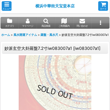
横浜中華街天宝堂本店
メニュー
カート
カテゴリ
マイページ
商品検索
ご利用案内
問い合わせ
ホーム
>
風水開運アイテム
>
羅盤・風水尺
>
妙派玄空大卦羅盤7.2寸iw083007a1
妙派玄空大卦羅盤7.2寸iw083007a1
[
iw083007a1
]