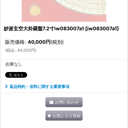
妙派玄空大卦羅盤7.2寸iw083007a1
[
iw083007a1
]
販売価格
:
40,000
円
(税別)
(
税込
:
44,000
円
)
在庫なし
返品特約・送料に関する重要事項
お問い合わせ
お気に入り登録