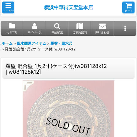
横浜中華街天宝堂本店
メニュー
カート
カテゴリ
マイページ
商品検索
ご利用案内
問い合わせ
ホーム
>
風水開運アイテム
>
羅盤・風水尺
>
羅盤 混合盤 1尺2寸(ケース付)iw081128k12
羅盤 混合盤 1尺2寸(ケース付)iw081128k12
[
iw081128k12
]