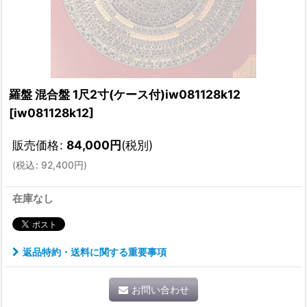
羅盤 混合盤 1尺2寸(ケース付)iw081128k12
[
iw081128k12
]
販売価格
:
84,000
円
(税別)
(
税込
:
92,400
円
)
在庫なし
返品特約・送料に関する重要事項
お問い合わせ