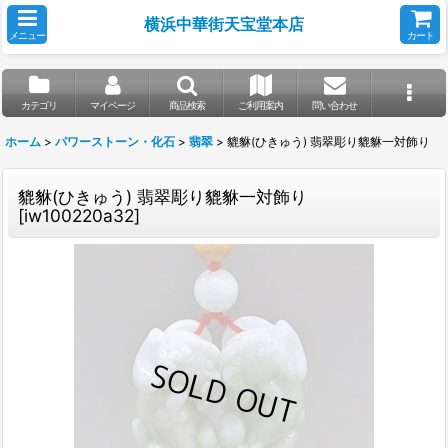
横浜中華街天宝堂本店
メニュー
カート
カテゴリ
マイページ
商品検索
ご利用案内
問い合わせ
ホーム
>
パワーストーン・化石
>
翡翠
>
貔貅(ひきゅう) 翡翠彫り貔貅一対飾り
貔貅(ひきゅう) 翡翠彫り貔貅一対飾り
[
iw100220a32
]