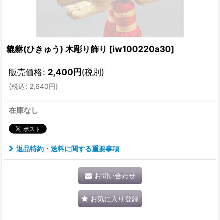
貔貅(ひきゅう) 木彫り飾り
[
iw100220a30
]
販売価格
:
2,400
円
(税別)
(
税込
:
2,640
円
)
在庫なし
返品特約・送料に関する重要事項
お問い合わせ
お気に入り登録