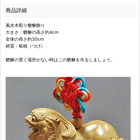
商品詳細
風水木彫り貔貅飾り
大きさ：貔貅の高さ約4cm
全体の長さ約30cm
材質：柘植（つげ）
貔貅の置く場所がない時はこの貔貅を吊るしましょう。