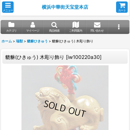
横浜中華街天宝堂本店
メニュー
カート
カテゴリ
マイページ
商品検索
ご利用案内
問い合わせ
ホーム
>
瑞獣
>
貔貅ひきゅう
>
貔貅(ひきゅう) 木彫り飾り
貔貅(ひきゅう) 木彫り飾り
[
iw100220a30
]