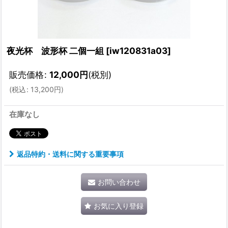
夜光杯 波形杯 二個一組
[
iw120831a03
]
販売価格
:
12,000
円
(税別)
(
税込
:
13,200
円
)
在庫なし
返品特約・送料に関する重要事項
お問い合わせ
お気に入り登録