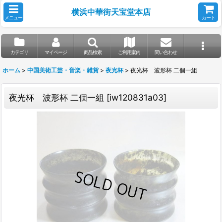
横浜中華街天宝堂本店
メニュー
カート
カテゴリ
マイページ
商品検索
ご利用案内
問い合わせ
ホーム
>
中国美術工芸・音楽・雑貨
>
夜光杯
>
夜光杯 波形杯 二個一組
夜光杯 波形杯 二個一組
[
iw120831a03
]