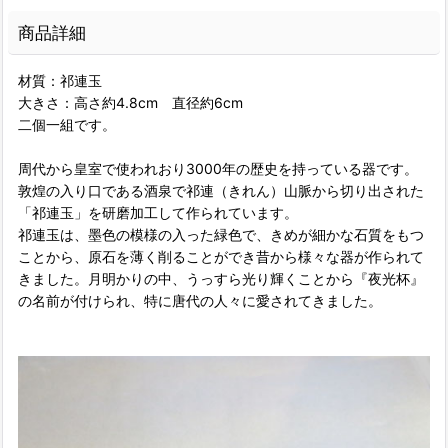
商品詳細
材質：祁連玉
大きさ：高さ約4.8cm 直径約6cm
二個一組です。
周代から皇室で使われおり3000年の歴史を持っている器です。
敦煌の入り口である酒泉で祁連（きれん）山脈から切り出された
「祁連玉」を研磨加工して作られています。
祁連玉は、墨色の模様の入った緑色で、きめが細かな石質をもつ
ことから、原石を薄く削ることができ昔から様々な器が作られて
きました。月明かりの中、うっすら光り輝くことから『夜光杯』
の名前が付けられ、特に唐代の人々に愛されてきました。