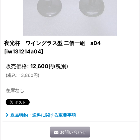
夜光杯 ワイングラス型 二個一組 a04
[
iw131214a04
]
販売価格
:
12,600
円
(税別)
(
税込
:
13,860
円
)
在庫なし
返品特約・送料に関する重要事項
お問い合わせ