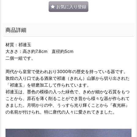
お気に入り登録
商品詳細
材質：祁連玉
大きさ：高さ約7.8cm 直径約5cm
二個一組です。
周代から皇室で使われおり3000年の歴史を持っている器です。
敦煌の入り口である酒泉で祁連（きれん）山脈から切り出された
「祁連玉」を研磨加工して作られています。
祁連玉は、墨色の模様の入った緑色で、きめが細かな石質をもつ
ことから、原石を薄く削ることができ昔から様々な器が作られて
きました。月明かりの中、うっすら光り輝くことから『夜光杯』
の名前が付けられ、特に唐代の人々に愛されてきました。