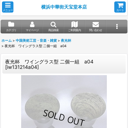
横浜中華街天宝堂本店
メニュー
カート
カテゴリ
マイページ
商品検索
ご利用案内
問い合わせ
ホーム
>
中国美術工芸・音楽・雑貨
>
夜光杯
>
夜光杯 ワイングラス型 二個一組 a04
夜光杯 ワイングラス型 二個一組 a04
[
iw131214a04
]