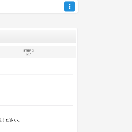
STEP 3
完了
認ください。