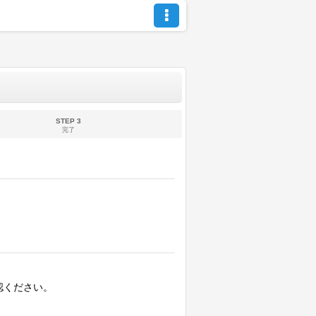
STEP 3
完了
認ください。