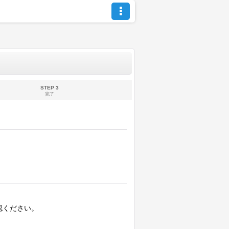
STEP 3
完了
認ください。