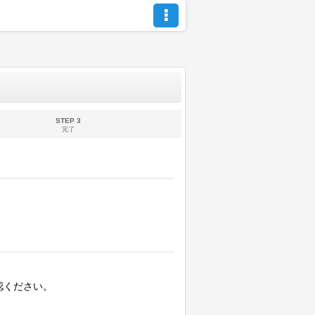
STEP 3
完了
認ください。