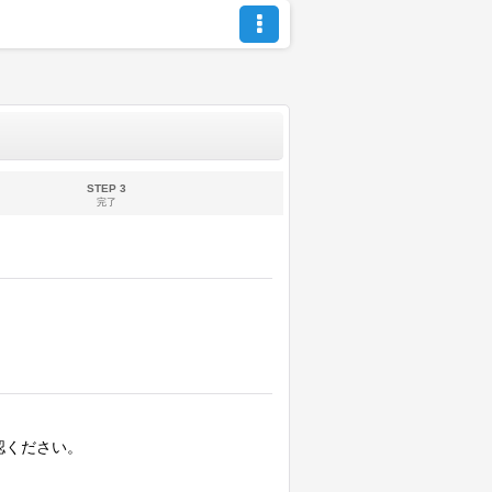
STEP 3
完了
認ください。