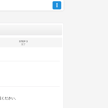
STEP 3
完了
認ください。