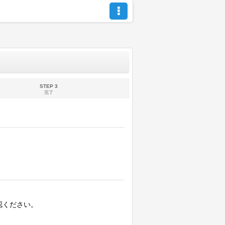
STEP 3
完了
認ください。