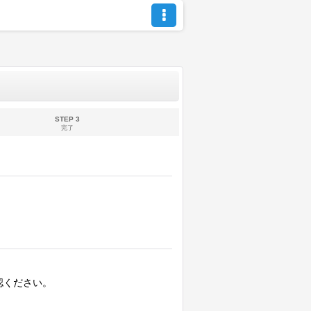
STEP 3
完了
認ください。