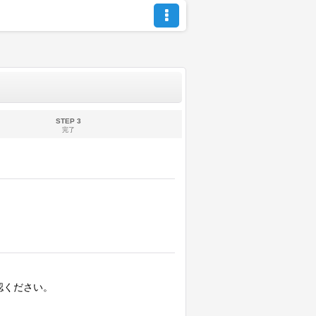
STEP 3
完了
認ください。