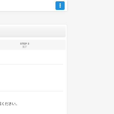
STEP 3
完了
認ください。