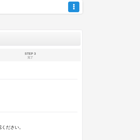
STEP 3
完了
認ください。