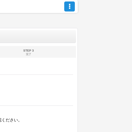
STEP 3
完了
認ください。