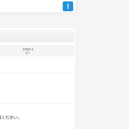
STEP 3
完了
認ください。