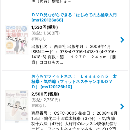
ｍ［要旨］楊慧によ…
ＤＶＤ見ながらできる！はじめての太極拳入門
[
ms120126a68
]
1,530
円
(税別)
(
税込
:
1,683
円
)
在庫なし
出版社名 ： 西東社 出版年月 ： 2009年4月
ISBNコード ： 978-4-7916-1418-9 (4-7916-
1418-6) 頁数・縦 ： １２７Ｐ ２４ｃｍ ［要
旨］ココロもカ…
おうちでフィットネス！ Ｌｅｓｓｏｎ５ 太
極拳・気功編（フィットネスチャンネルＤＶ
Ｄ）
[
ms120126b10
]
2,500
円
(税別)
(
税込
:
2,750
円
)
在庫なし
商品番号 ： CSFC-0005 発売日 ： 2008年8月
15日・簡化二十四式太極拳（37分）・気功 練
功十八法（47分）大好評のレッスン映像配信サ
ービス「フィットネスチャンネル」のプログラ