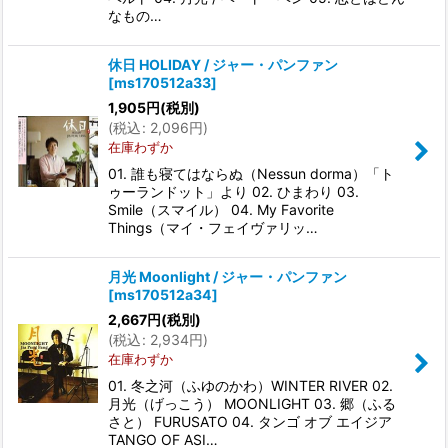
なもの…
休日 HOLIDAY / ジャー・パンファン
[
ms170512a33
]
1,905
円
(税別)
(
税込
:
2,096
円
)
在庫わずか
01. 誰も寝てはならぬ（Nessun dorma）「ト
ゥーランドット」より 02. ひまわり 03.
Smile（スマイル） 04. My Favorite
Things（マイ・フェイヴァリッ…
月光 Moonlight / ジャー・パンファン
[
ms170512a34
]
2,667
円
(税別)
(
税込
:
2,934
円
)
在庫わずか
01. 冬之河（ふゆのかわ）WINTER RIVER 02.
月光（げっこう） MOONLIGHT 03. 郷（ふる
さと） FURUSATO 04. タンゴ オブ エイジア
TANGO OF ASI…