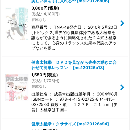
美しい体を手に入れる〜
[
ms120126b06
]
3,800
円
(税別)
(
税込
:
4,180
円
)
在庫なし
商品番号 ： TNA-49発売日 ： 2010年5月20日
[トピックス]世界的な健康体操である太極拳を
誰もができるように簡略化された２４式太極拳
によって、心身のリラックス効果や代謝のアッ
プなどを促…
健康太極拳 ＤＶＤを見ながら先生の動きに合
わせて簡単レッスン！
[
ms120126b18
]
1,550
円
(税別)
(
税込
:
1,705
円
)
在庫なし
出版社名 ： 成美堂出版出版年月 ： 2004年8月
ISBNコード ： 978-4-415-02725-8 (4-415-
02725-3) 頁数・縦 ： １２７Ｐ ２１ｃｍ［要
旨］太極拳は中国…
健康太極拳エクササイズ
[
ms120126a94
]