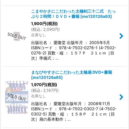
こまやかさにこだわった太極剣三十二式 たっ
ぷり２時間！ＤＶＤ＋書籍
[
ms120126a93
]
1,900
円
(税別)
(
税込
:
2,090
円
)
在庫なし
出版社名 ： 愛隆堂 出版年月 ： 2005年5月
ISBNコード ： 978-4-7502-0276-1 (4-7502-
0276-2) 頁数・縦 ： １５７Ｐ ２１ｃｍ［目
次］準備式；…
まなびやすさにこだわった太極扇 DVD+書籍
[
ms120126a65
]
1,970
円
(税別)
(
税込
:
2,167
円
)
在庫なし
出版社名 ： 愛隆堂出版年月 ： 2008年11月
ISBNコード ： 978-4-7502-0302-7 (4-7502-
0302-5) 頁数・縦 ： １５８Ｐ ２１ｃｍ［目
次］扇の基本動作；…