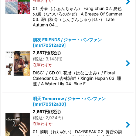
在庫わずか
01. 芳春（ふぁんちゅん） Fang chun 02. 夏色
の風（なついろのかぜ） A Breeze Of Summer
03. 深山秋冷（しんざんしゅうれい） Late
Autumn 04…
朋友 FRIENDS / ジャー・パンファン
[
ms170512a29
]
2,857
円
(税別)
(
税込
:
3,143
円
)
在庫わずか
DISC1 / CD 01. 花暦（はなごよみ）/ Floral
Calendar 02. 杏林湖畔 / Xinglin Hupan 03. 睡
蓮 / A Water Lily 04. Blue F…
明天 Tomorrow / ジャー・パンファン
[
ms170512a30
]
2,667
円
(税別)
(
税込
:
2,934
円
)
在庫わずか
01. 黎明（れいめい） DAYBREAK 02. 黄昏の詩