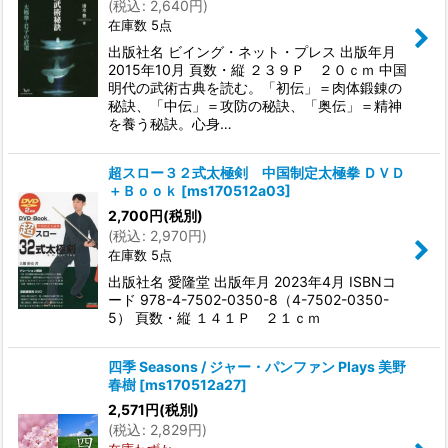
(
税込
:
2,640
円
)
在庫数 5点
出版社名 ビイング・ネット・プレス 出版年月
2015年10月 頁数・縦 ２３９Ｐ ２０ｃｍ 中国
明代の武術古典を読む。「初伝」＝肉体鍛錬の
秘訣、「中伝」＝攻防の秘訣、「奥伝」＝精神
を養う秘訣。心身…
超スロー３２式太極剣 中国制定太極拳 ＤＶＤ
＋Ｂｏｏｋ
[
ms170512a03
]
2,700
円
(税別)
(
税込
:
2,970
円
)
在庫数 5点
出版社名 愛隆堂 出版年月 2023年4月 ISBNコ
ード 978-4-7502-0350-8（4-7502-0350-
5） 頁数・縦 １４１Ｐ ２１ｃｍ
四季 Seasons / ジャー・パンファン Plays 美野
春樹
[
ms170512a27
]
2,571
円
(税別)
(
税込
:
2,829
円
)