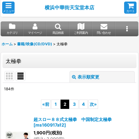
横浜中華街天宝堂本店
メニュー
カート
カテゴリ
マイページ
商品検索
ご利用案内
問い合わせ
ホーム
>
書籍/映像(CD/DVD)
>
太極拳
太極拳
表示順変更
閉じる
184
件
表示数
:
«
前
1
2
3
4
次
»
並び順
:
超スロー８８式太極拳 中国制定太極拳
[
ms160917a12
]
絞り込む
1,900
円
(税別)
(
税込
:
2,090
円
)