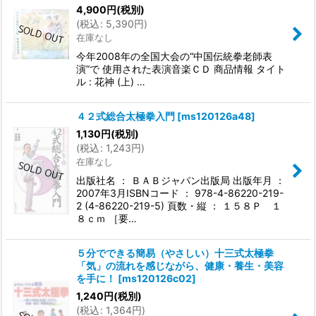
4,900
円
(税別)
(
税込
:
5,390
円
)
在庫なし
今年2008年の全国大会の“中国伝統拳老師表
演”で 使用された表演音楽ＣＤ 商品情報 タイト
ル : 花神 (上) …
４２式総合太極拳入門
[
ms120126a48
]
1,130
円
(税別)
(
税込
:
1,243
円
)
在庫なし
出版社名 ： ＢＡＢジャパン出版局 出版年月 ：
2007年3月ISBNコード ： 978-4-86220-219-
2 (4-86220-219-5) 頁数・縦 ： １５８Ｐ １
８ｃｍ ［要…
５分でできる簡易（やさしい）十三式太極拳
「気」の流れを感じながら、健康・養生・美容
を手に！
[
ms120126c02
]
1,240
円
(税別)
(
税込
:
1,364
円
)