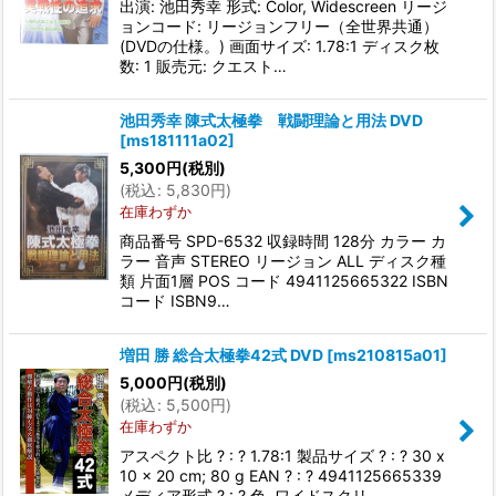
出演: 池田秀幸 形式: Color, Widescreen リージ
ョンコード: リージョンフリー（全世界共通）
(DVDの仕様。) 画面サイズ: 1.78:1 ディスク枚
数: 1 販売元: クエスト…
池田秀幸 陳式太極拳 戦闘理論と用法 DVD
[
ms181111a02
]
5,300
円
(税別)
(
税込
:
5,830
円
)
在庫わずか
商品番号 SPD-6532 収録時間 128分 カラー カ
ラー 音声 STEREO リージョン ALL ディスク種
類 片面1層 POS コード 4941125665322 ISBN
コード ISBN9…
増田 勝 総合太極拳42式 DVD
[
ms210815a01
]
5,000
円
(税別)
(
税込
:
5,500
円
)
在庫わずか
アスペクト比 ? : ? 1.78:1 製品サイズ ? : ? 30 x
10 x 20 cm; 80 g EAN ? : ? 4941125665339
メディア形式 ? : ? 色, ワイドスクリ…