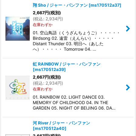
翔 Sho / ジャー・パンファン
[
ms170512a37
]
2,667
円
(税別)
(
税込
:
2,934
円
)
在庫わずか
01. 空山鳥語（くうざんちょうご）・・・・・
Birdsong 02. 遠雷（えんらい）・・・・・
Distant Thunder 03. 明日へ（あした
へ）・・・・・ Tomorrow 04. …
虹 RAINBOW / ジャー・パンファン
[
ms170512a39
]
2,667
円
(税別)
(
税込
:
2,934
円
)
在庫わずか
01. RAINBOW 02. LIGHT DANCE 03.
MEMORY OF CHILDHOOD 04. IN THE
GARDEN 05. NIGHT OF BEIJING 06. DA…
河 River / ジャー・パンファン
[
ms170512a40
]
2,667
円
(税別)