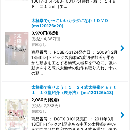
10017-3 (4-583-10017-5)頁数・縦 ： １４９
Ｐ ２１ｃｍ［要…
太極拳でかっこいいカラダになれ！ＤＶＤ
[
ms120126c20
]
3,970
円
(税別)
(
税込
:
4,367
円
)
在庫なし
商品番号 ： PCBE-53124発売日 ： 2009年2月
18日br>[トピックス]講師の渡辺俊哉氏が柔ら
かな動きを主とする楊式太極拳を中心に、強い
動きをする陳式太極拳の動作も取り入れ、十八
の動…
太極拳で痩せよう！１ ２４式太極拳Ｐａｒｔ
１ １０型紹介（痩身法）
[
ms120126b43
]
2,080
円
(税別)
(
税込
:
2,288
円
)
在庫なし
商品番号 ： DCTX-3101発売日 ： 2011年3月
18日[トピックス]歴史ある中国の太極拳の中か
ら女性向けに自宅でできる２４式を選び、体の