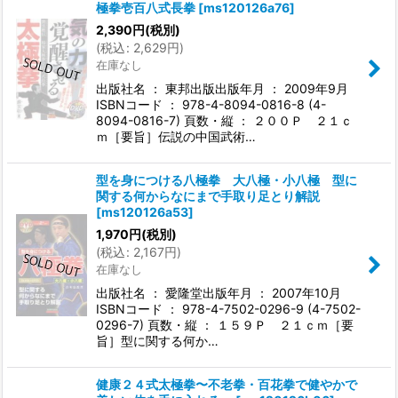
極拳壱百八式長拳
[
ms120126a76
]
2,390
円
(税別)
(
税込
:
2,629
円
)
在庫なし
出版社名 ： 東邦出版出版年月 ： 2009年9月
ISBNコード ： 978-4-8094-0816-8 (4-
8094-0816-7) 頁数・縦 ： ２００Ｐ ２１ｃ
ｍ［要旨］伝説の中国武術…
型を身につける八極拳 大八極・小八極 型に
関する何からなにまで手取り足とり解説
[
ms120126a53
]
1,970
円
(税別)
(
税込
:
2,167
円
)
在庫なし
出版社名 ： 愛隆堂出版年月 ： 2007年10月
ISBNコード ： 978-4-7502-0296-9 (4-7502-
0296-7) 頁数・縦 ： １５９Ｐ ２１ｃｍ［要
旨］型に関する何か…
健康２４式太極拳〜不老拳・百花拳で健やかで