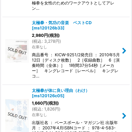
極拳を女性のためのワークアウトとしてアレ
ン…
太極拳・気功の音楽 ベストCD
[
ms120126b33
]
2,980
円
(税別)
(
税込
:
3,278
円
)
在庫なし
商品番号 ： KICW-9251/2発売日 ： 2010年5月
12日［ディスク枚数］ 2［収録曲数］ 6［演
奏時間（全体）］ 1時間37分54秒［メーカ
ー］ キングレコード［レーベル］ キングレ
コ…
太極拳が体に良い理由（わけ）
[
ms120126c05
]
1,660
円
(税別)
(
税込
:
1,826
円
)
在庫なし
出版社名 ： ベースボール・マガジン社 出版年
月 ： 2007年4月ISBNコード ： 978-4-583-