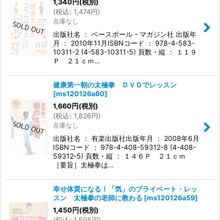
1,340
円
(税別)
(
税込
:
1,474
円
)
在庫なし
出版社名 ： ベースボール・マガジン社 出版年
月 ： 2010年11月ISBNコード ： 978-4-583-
10311-2 (4-583-10311-5) 頁数・縦 ： １１９
Ｐ ２１ｃｍ…
健康第一朝の太極拳 ＤＶＤでレッスン
[
ms120126a60
]
1,660
円
(税別)
(
税込
:
1,826
円
)
在庫なし
出版社名 ： 有楽出版社出版年月 ： 2008年6月
ISBNコード ： 978-4-408-59312-8 (4-408-
59312-5) 頁数・縦 ： １４６Ｐ ２１ｃｍ
［要旨］太極拳は…
幸せ体質になる！「気」のプライベート・レッ
スン 太極拳の老師に教わる
[
ms120126a59
]
1,450
円
(税別)
(
税込
:
1,595
円
)