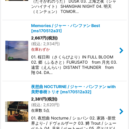
（たそがれのうた） DUSK 03. 上海之夜（シャ
ンハイナイト） SHANGHAI NIGHT 04. 明天
（ミンテェン） TOMOR…
Memories / ジャー・パンファン Best
[
ms170512a31
]
2,667
円
(税別)
(
税込
:
2,934
円
)
在庫わずか
01. 桜日和（さくらびより）IN FULL BLOOM
02. 郷（ふるさと）FURUSATO from 月光 03.
遠雷（えんらい）DISTANT THUNDER from
翔 04. DA…
夜想曲 NOCTURNE / ジャー・パンファン with
美野春樹トリオ
[
ms170512a32
]
2,381
円
(税別)
(
税込
:
2,620
円
)
在庫数 5点
01. 夜想曲 Nocturne / ショパン 02. 家路 -新世
界より- / ドヴォルザーク 03. 鱒 Trout / シュー
ベルト 04. 月光 / ベートーベン 05. 恋とはどん