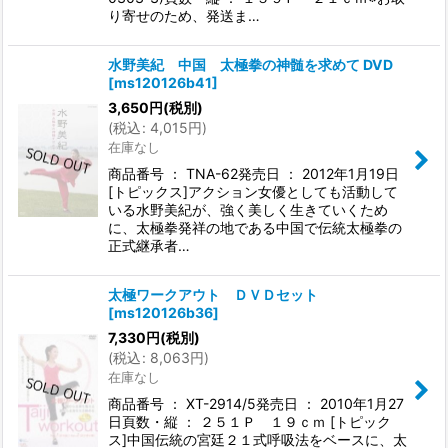
り寄せのため、発送ま…
水野美紀 中国 太極拳の神髄を求めて DVD
[
ms120126b41
]
3,650
円
(税別)
(
税込
:
4,015
円
)
在庫なし
商品番号 ： TNA-62発売日 ： 2012年1月19日
[トピックス]アクション女優としても活動して
いる水野美紀が、強く美しく生きていくため
に、太極拳発祥の地である中国で伝統太極拳の
正式継承者…
太極ワークアウト ＤＶＤセット
[
ms120126b36
]
7,330
円
(税別)
(
税込
:
8,063
円
)
在庫なし
商品番号 ： XT-2914/5発売日 ： 2010年1月27
日頁数・縦 ： ２５１Ｐ １９ｃｍ [トピック
ス]中国伝統の宮廷２１式呼吸法をベースに、太