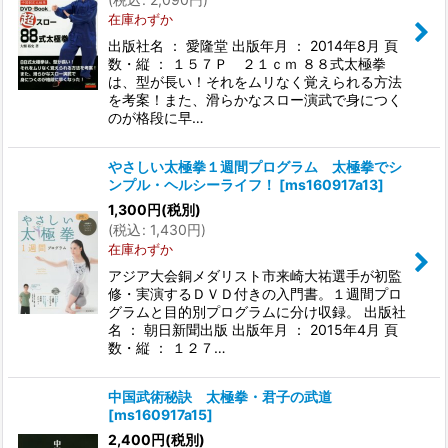
在庫わずか
出版社名 ： 愛隆堂 出版年月 ： 2014年8月 頁
数・縦 ： １５７Ｐ ２１ｃｍ ８８式太極拳
は、型が長い！それをムリなく覚えられる方法
を考案！また、滑らかなスロー演武で身につく
のが格段に早…
やさしい太極拳１週間プログラム 太極拳でシ
ンプル・ヘルシーライフ！
[
ms160917a13
]
1,300
円
(税別)
(
税込
:
1,430
円
)
在庫わずか
アジア大会銅メダリスト市来崎大祐選手が初監
修・実演するＤＶＤ付きの入門書。１週間プロ
グラムと目的別プログラムに分け収録。 出版社
名 ： 朝日新聞出版 出版年月 ： 2015年4月 頁
数・縦 ： １２７…
中国武術秘訣 太極拳・君子の武道
[
ms160917a15
]
2,400
円
(税別)