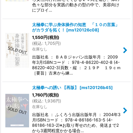
色々な部分を実践の動きの型の中で、美容向け
にプロイ…
太極拳に学ぶ身体操作の知恵 「１０の言葉」
がカラダを拓く！
[
ms120126c08
]
1,550
円
(税別)
(
税込
:
1,705
円
)
在庫なし
出版社名 ： ＢＡＢジャパン出版年月 ： 2009
年3月ISBNコード ： 978-4-86220-402-8 (4-
86220-402-3)頁数・縦 ： ２１９Ｐ １９ｃｍ
［要旨］古来から練…
太極拳への誘い 【再版】
[
ms120126b45
]
1,760
円
(税別)
(
税込
:
1,936
円
)
在庫なし
出版社名 ： ふくろう出版出版年月 ： 2004年3
月ISBNコード ： 978-4-86186-163-5 (4-
86186-163-2)※お取り寄せのため、発送まで2
から3週間程度かかる場合…