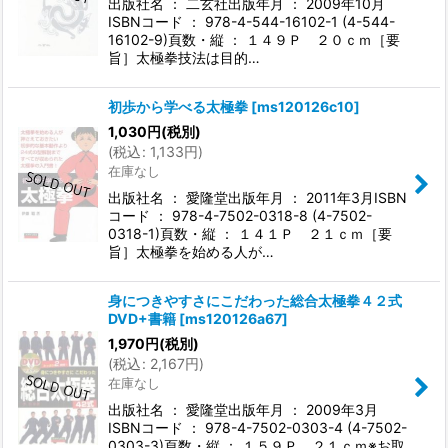
出版社名 ： 二玄社出版年月 ： 2009年10月
ISBNコード ： 978-4-544-16102-1 (4-544-
16102-9)頁数・縦 ： １４９Ｐ ２０ｃｍ［要
旨］太極拳技法は目的…
初歩から学べる太極拳
[
ms120126c10
]
1,030
円
(税別)
(
税込
:
1,133
円
)
在庫なし
出版社名 ： 愛隆堂出版年月 ： 2011年3月ISBN
コード ： 978-4-7502-0318-8 (4-7502-
0318-1)頁数・縦 ： １４１Ｐ ２１ｃｍ［要
旨］太極拳を始める人が…
身につきやすさにこだわった総合太極拳４２式
DVD+書籍
[
ms120126a67
]
1,970
円
(税別)
(
税込
:
2,167
円
)
在庫なし
出版社名 ： 愛隆堂出版年月 ： 2009年3月
ISBNコード ： 978-4-7502-0303-4 (4-7502-
0303-3)頁数・縦 ： １５９Ｐ ２１ｃｍ※お取