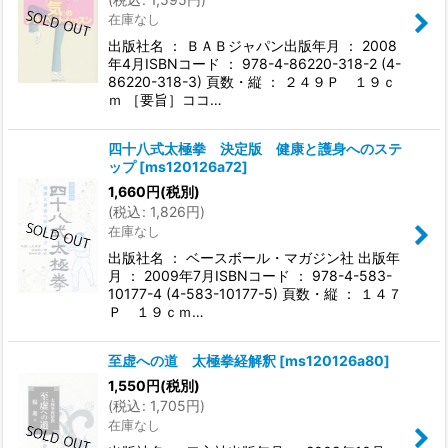
在庫なし
出版社名 ： ＢＡＢジャパン出版年月 ： 2008
年4月ISBNコード ： 978-4-86220-318-2 (4-
86220-318-3) 頁数・縦 ： ２４９Ｐ １９ｃ
ｍ ［要旨］ココ…
四十八式太極拳 決定版 健康と護身へのステ
ップ
[
ms120126a72
]
1,660
円
(税別)
(
税込
:
1,826
円
)
在庫なし
出版社名 ： ベースボール・マガジン社 出版年
月 ： 2009年7月ISBNコード ： 978-4-583-
10177-4 (4-583-10177-5) 頁数・縦 ： １４７
Ｐ １９ｃｍ…
至虚への道 太極拳経解釈
[
ms120126a80
]
1,550
円
(税別)
(
税込
:
1,705
円
)
在庫なし