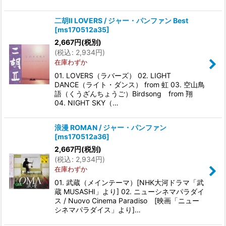
二胡II LOVERS / ジャー・パンファン Best
[
ms170512a35
]
2,667
円
(税別)
(
税込
:
2,934
円
)
在庫わずか
01. LOVERS（ラバーズ） 02. LIGHT
DANCE（ライト・ダンス） from 虹 03. 空山鳥
語（くうざんちょうご）Birdsong from 翔
04. NIGHT SKY（…
浪漫 ROMAN / ジャー・パンファン
[
ms170512a36
]
2,667
円
(税別)
(
税込
:
2,934
円
)
在庫わずか
01. 武蔵（メインテーマ）[NHK大河ドラマ「武
蔵 MUSASHI」より] 02. ニューシネマパラダイ
ス / Nuovo Cinema Paradiso [映画「ニュー
シネマパラダイス」より]…