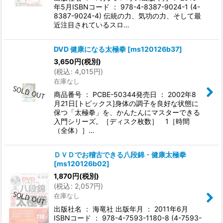
年5月ISBNコード ： 978-4-8387-9024-1 (4-
8387-9024-4) 伝統の力、気功の力、そして最
近注目されているスロ…
DVD 健康になる太極拳
[
ms120126b37
]
3,650
円
(税別)
(
税込
:
4,015
円
)
在庫なし
商品番号 ： PCBE-50344発売日 ： 2002年8
月21日[トピックス]身体の調子を良好な状態に
保つ「太極拳」を、かんたんにマスターできる
入門シリーズ。［ディスク枚数］ 1［時間
（全体）］…
ＤＶＤでお稽古できる八段錦・健康太極拳
[
ms120126b02
]
1,870
円
(税別)
(
税込
:
2,057
円
)
在庫なし
出版社名 ： 海竜社 出版年月 ： 2011年6月
ISBNコード ： 978-4-7593-1180-8 (4-7593-