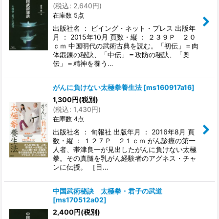
(
税込
:
2,640
円
)
在庫数 5点
出版社名 ： ビイング・ネット・プレス 出版年
月 ： 2015年10月 頁数・縦 ： ２３９Ｐ ２０
ｃｍ 中国明代の武術古典を読む。「初伝」＝肉
体鍛錬の秘訣、「中伝」＝攻防の秘訣、「奥
伝」＝精神を養う…
がんに負けない太極拳養生法
[
ms160917a16
]
1,300
円
(税別)
(
税込
:
1,430
円
)
在庫数 4点
出版社名 ： 旬報社 出版年月 ： 2016年8月 頁
数・縦 ： １２７Ｐ ２１ｃｍ がん診療の第一
人者、帯津良一が見出したがんに負けない太極
拳。その真髄を乳がん経験者のアグネス・チャ
ンに伝授。 ［目…
中国武術秘訣 太極拳・君子の武道
[
ms170512a02
]
2,400
円
(税別)