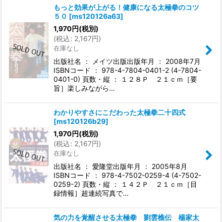
もっと効果が上がる！健康になる太極拳のコツ
５０
[
ms120126a63
]
1,970
円
(税別)
(
税込
:
2,167
円
)
在庫なし
出版社名 ： メイツ出版出版年月 ： 2008年7月
ISBNコード ： 978-4-7804-0401-2 (4-7804-
0401-0) 頁数・縦 ： １２８Ｐ ２１ｃｍ［要
旨］楽しみながら…
わかりやすさにこだわった太極拳二十四式
[
ms120126b29
]
1,970
円
(税別)
(
税込
:
2,167
円
)
在庫なし
出版社名 ： 愛隆堂出版年月 ： 2005年8月
ISBNコード ： 978-4-7502-0259-4 (4-7502-
0259-2) 頁数・縦 ： １４２Ｐ ２１ｃｍ［目
録情報］超連続写真で…
気の力を覚醒させる太極拳 劉雲樵伝 楊家太