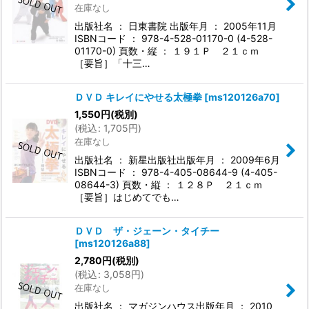
在庫なし
出版社名 ： 日東書院 出版年月 ： 2005年11月
ISBNコード ： 978-4-528-01170-0 (4-528-
01170-0) 頁数・縦 ： １９１Ｐ ２１ｃｍ
［要旨］「十三…
ＤＶＤ キレイにやせる太極拳
[
ms120126a70
]
1,550
円
(税別)
(
税込
:
1,705
円
)
在庫なし
出版社名 ： 新星出版社出版年月 ： 2009年6月
ISBNコード ： 978-4-405-08644-9 (4-405-
08644-3) 頁数・縦 ： １２８Ｐ ２１ｃｍ
［要旨］はじめてでも…
ＤＶＤ ザ・ジェーン・タイチー
[
ms120126a88
]
2,780
円
(税別)
(
税込
:
3,058
円
)
在庫なし
出版社名 ： マガジンハウス出版年月 ： 2010