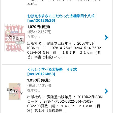
ムが…
おぼえやすさにこだわった太極拳四十八式
[
ms120126b26
]
1,970
円
(税別)
(
税込
:
2,167
円
)
在庫なし
出版社名 ： 愛隆堂出版年月 ： 2007年5月
ISBNコード ： 978-4-7502-0294-5 (4-7502-
0294-0) 頁数・縦 ： １５７Ｐ ２１ｃｍ［要
旨］本書は中級レベル…
くわしく学べる太極拳 ４８式
[
ms120126b53
]
1,030
円
(税別)
(
税込
:
1,133
円
)
在庫なし
出版社名 ： 愛隆堂出版年月 ： 2012年2月ISBN
コード ： 978-4-7502-0322-5(4-7502-
0322-X)頁数・縦 ： １４３Ｐ ２１ｃｍ ［目
次］第１段（白鶴亮翅…