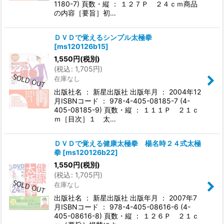
1180-7) 頁数・縦 ： １２７Ｐ ２４ｃｍ商品
の内容［要旨］初…
ＤＶＤで覚えるシンプル太極拳
[
ms120126b15
]
1,550
円
(税別)
(
税込
:
1,705
円
)
在庫なし
出版社名 ： 新星出版社 出版年月 ： 2004年12
月ISBNコード ： 978-4-405-08185-7 (4-
405-08185-9) 頁数・縦 ： １１１Ｐ ２１ｃ
ｍ［目次］１ 太…
ＤＶＤで覚える健康太極拳 楊名時２４式太極
拳
[
ms120126b22
]
1,550
円
(税別)
(
税込
:
1,705
円
)
在庫なし
出版社名 ： 新星出版社 出版年月 ： 2007年7
月ISBNコード ： 978-4-405-08616-6 (4-
405-08616-8) 頁数・縦 ： １２６Ｐ ２１ｃ