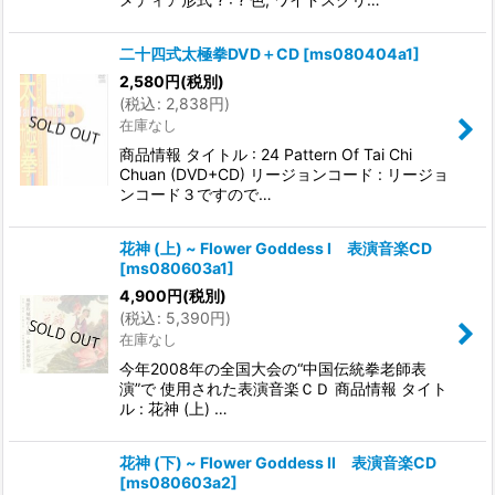
二十四式太極拳DVD＋CD
[
ms080404a1
]
2,580
円
(税別)
(
税込
:
2,838
円
)
在庫なし
商品情報 タイトル : 24 Pattern Of Tai Chi
Chuan (DVD+CD) リージョンコード : リージョ
ンコード３ですので…
花神 (上) ~ Flower Goddess I 表演音楽CD
[
ms080603a1
]
4,900
円
(税別)
(
税込
:
5,390
円
)
在庫なし
今年2008年の全国大会の“中国伝統拳老師表
演”で 使用された表演音楽ＣＤ 商品情報 タイト
ル : 花神 (上) …
花神 (下) ~ Flower Goddess II 表演音楽CD
[
ms080603a2
]