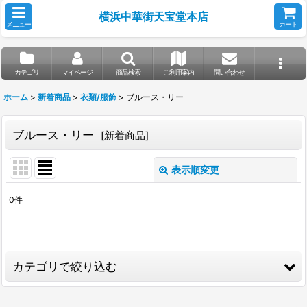
横浜中華街天宝堂本店
メニュー
カート
カテゴリ
マイページ
商品検索
ご利用案内
問い合わせ
ホーム
>
新着商品
>
衣類/服飾
>
ブルース・リー
ブルース・リー
[
新着商品
]
表示順変更
閉じる
0
件
表示数
:
並び順
:
カテゴリで絞り込む
絞り込む