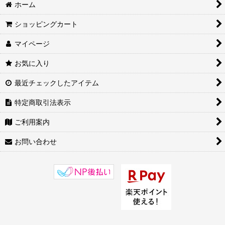
衣類/服飾 (全商品)
ホーム
シューズ
ショッピングカート
マイページ
太極拳/カンフースーツ・チャンパオ
お気に入り
太極拳/カンフーパンツ
最近チェックしたアイテム
太極拳/カンフーシャツ ジャケット
特定商取引法表示
Tシャツ
ご利用案内
ブルース・リー
お問い合わせ
その他