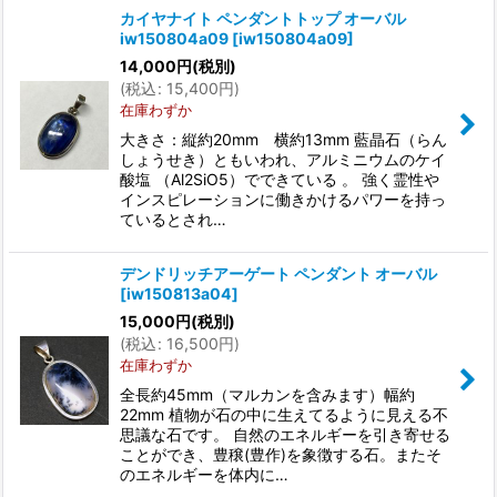
カイヤナイト ペンダントトップ オーバル
iw150804a09
[
iw150804a09
]
14,000
円
(税別)
(
税込
:
15,400
円
)
在庫わずか
大きさ：縦約20mm 横約13mm 藍晶石（らん
しょうせき）ともいわれ、アルミニウムのケイ
酸塩 （Al2SiO5）でできている 。 強く霊性や
インスピレーションに働きかけるパワーを持っ
ているとされ…
デンドリッチアーゲート ペンダント オーバル
[
iw150813a04
]
15,000
円
(税別)
(
税込
:
16,500
円
)
在庫わずか
全長約45mm（マルカンを含みます）幅約
22mm 植物が石の中に生えてるように見える不
思議な石です。 自然のエネルギーを引き寄せる
ことができ、豊穣(豊作)を象徴する石。またそ
のエネルギーを体内に…