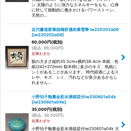
ン 太陽のように強力なエネルギーをもち、心身
に対して能動的に働きかけるパワーストーン。
天然の…
近代書道家筆頭梅舒適肉筆雪華 iw220202a06
[
iw220202a06
]
60,000
円
(税別)
(
税込
:
66,000
円
)
在庫わずか
額の大きさ縦約35.5cm×横約38.4cm 本紙：色
紙(242×272mm) 額木枠に多少のキズ、色紙に
シミがあることがあります。 時代経過によるス
レや、キズ、シミ、汚れなどが多少あるかもし
れません…
小野珀子釉裏金彩水滴箱栞付iw230601a04k
[
iw230601a04k
]
35,000
円
(税別)
(
税込
:
38,500
円
)
在庫わずか
小野珀子釉裏金彩水滴箱栞付iw230601a04k 大