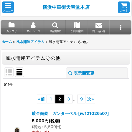
横浜中華街天宝堂本店
メニュー
カート
カテゴリ
マイページ
商品検索
ご利用案内
問い合わせ
ホーム
>
風水開運アイテム
>
風水開運アイテムその他
風水開運アイテムその他
表示順変更
閉じる
511
件
表示数
:
«
前
1
2
3
...
9
次
»
並び順
:
鍍金銅鈴 ガンターベル
[
iw121026a07
]
5,000
円
(税別)
絞り込む
(
税込
:
5,500
円
)