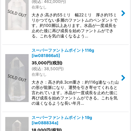
(
税込
:
462,000
円
)
在庫なし
大きさ:高さ約55ミリ 幅22ミリ 厚さ約15ミ
リかつてない多層のファントムのペンダントで
す。約100層以上あります。水晶が一度成長を
止めた後に再び成長を始めファントムができ
る。これを気の遠くなるよう…
スーパーファントムポイント116g
[
iw081866a5
]
35,000
円
(税別)
(
税込
:
38,500
円
)
在庫なし
大きさ：高さ約8.3cm重さ：約116g連なった山
の形が龍脈になり、運勢を引き寄せてくれると
言われています。水晶が一度成長を止めた後に
再び成長を始めファントムができる。これを気
の遠くなるような長い年月…
スーパーファントムポイント19g
[
iw088834a
]
18,000
円
(税別)