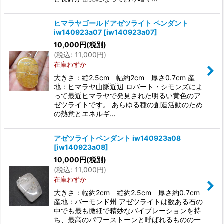
ヒマラヤゴールドアゼツライト ペンダント
iw140923a07
[
iw140923a07
]
10,000
円
(税別)
(
税込
:
11,000
円
)
在庫わずか
大きさ：縦2.5cm 幅約2cm 厚さ0.7cm 産
地：ヒマラヤ山脈近辺 ロバート・シモンズによ
って最近ヒマラヤで発見された明るい黄色のア
ゼツライトです。 あらゆる種の創造活動のため
の熱意とエネルギ…
アゼツライトペンダント iw140923a08
[
iw140923a08
]
10,000
円
(税別)
(
税込
:
11,000
円
)
在庫わずか
大きさ：幅約2cm 縦約2.5cm 厚さ約0.7cm
産地：バーモンド州 アゼツライトは数ある石の
中でも最も微細で精妙なバイブレーションを持
ち、最高のパワーストーンと呼ばれるものの一