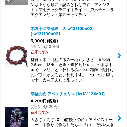
ンは上から順に下記のとおりです。アメジス
ト：第七チャクラアイオライト：第六チャクラ
アクアマリン：第五チャクラペ…
木製十二支念珠 大iw131109a03k
[
iw131109a03
]
5,000
円
(税別)
(
税込
:
5,500
円
)
在庫わずか
材質：木 （栃の木の一種）大きさ：直径約
2.5cm 13玉 念珠の直径約14cmこの木は中
国で「マリ」といわれる栃の木の種類で魔除け
のパワーがあるといわれます。一つ一つ手彫り
で十二支を工夫して彫ってい…
幸福の樹 アベンチュリン
[
iw131124a01
]
4,200
円
(税別)
(
税込
:
4,620
円
)
在庫わずか
大きさ：高さ20cm前後下の台：アメジスト一
つ一つ手作りで作られたものですので形や大き