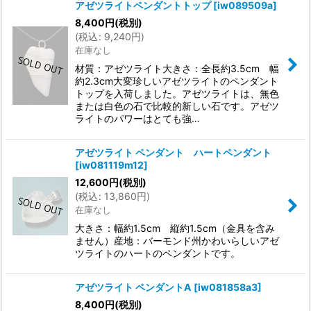
アゼツライトペンダントトップ
[
iw089509a
]
8,400
円
(税別)
(
税込
:
9,240
円
)
在庫なし
材質：アゼツライト大きさ：全長約3.5cm 幅
約2.3cm大変珍しいアゼツライトのペンダント
トップを入荷しました。アゼツライトは、無色
または白色の石で比較的新しい石です。アゼツ
ライトのパワーはとても強…
アゼツライト ペンダント ハートペンダント
[
iw081119m12
]
12,600
円
(税別)
(
税込
:
13,860
円
)
在庫なし
大きさ：幅約1.5cm 縦約1.5cm（金具を含み
ません）産地：バーモンド州かわいらしいアゼ
ツライトのハートのペンダントです。
アゼツライト ペンダントA
[
iw081858a3
]
8,400
円
(税別)