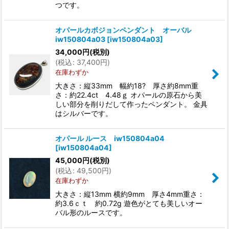
つです。
オパールカボジョンペンダント オーバル
iw150804a03
[
iw150804a03
]
34,000
円
(税別)
(
税込
:
37,400
円
)
在庫わずか
大きさ：縦33mm 幅約18? 厚さ約8mm重
さ：約22.4ct 4.48ｇ オパールの原石から美
しい部分を削りだして作ったペンダント。 金具
はシルバーです。
オパール ルース iw150804a04
[
iw150804a04
]
45,000
円
(税別)
(
税込
:
49,500
円
)
在庫わずか
大きさ：縦13mm 横約9mm 厚さ4mm重さ：
約3.6ｃｔ 約0.72g 遊色がとても美しいオー
バル形のルースです。