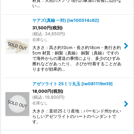
材質：天然のメノウ 現代の家屋の背後に山がな
い…
ヤアズ(真鍮 一対)
[
iw100514c92
]
31,500
円
(税別)
(
税込
:
34,650
円
)
在庫なし
大きさ：高さ約10cm・長さ約18cm・奥行き約
5cm 材質：銅製（真鍮） 銅製（真鍮）ですの
で海外からの運送の事情により、多少のひずみ
擦れなどがあったり、 さびが付着することがあ
りますが効果的…
アゼツライト 25ミリ丸玉
[
iw081119m19
]
18,000
円
(税別)
(
税込
:
19,800
円
)
在庫なし
大きさ：直径25ミリ産地：バーモンド州かわい
らしいアゼツライトのハートのペンダントで
す。