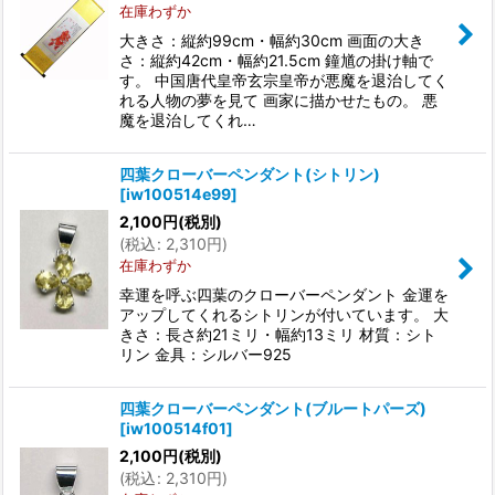
在庫わずか
大きさ：縦約99cm・幅約30cm 画面の大き
さ：縦約42cm・幅約21.5cm 鐘馗の掛け軸で
す。 中国唐代皇帝玄宗皇帝が悪魔を退治してく
れる人物の夢を見て 画家に描かせたもの。 悪
魔を退治してくれ…
四葉クローバーペンダント(シトリン)
[
iw100514e99
]
2,100
円
(税別)
(
税込
:
2,310
円
)
在庫わずか
幸運を呼ぶ四葉のクローバーペンダント 金運を
アップしてくれるシトリンが付いています。 大
きさ：長さ約21ミリ・幅約13ミリ 材質：シト
リン 金具：シルバー925
四葉クローバーペンダント(ブルートパーズ)
[
iw100514f01
]
2,100
円
(税別)
(
税込
:
2,310
円
)