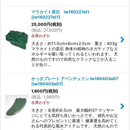
マラカイト原石 iw160227a11
[
iw160227a11
]
25,000
円
(税別)
(
税込
:
27,500
円
)
在庫わずか
大きさ：約11.5cm×8cm×2.5cm 重さ：403g
マラカイトの原石 身体や精神のネガティブなエ
ネルギーを吸い取ってくれるといわれます。 天
然のものですので自然なクラックなどが入るこ
とがあり…
かっさプレート アベンチュリン iw160403a07
[
iw160403a07
]
1,800
円
(税別)
(
税込
:
1,980
円
)
在庫わずか
大きさ：全長約9.5cm 最大幅約5? マッサー
ジにとても気持ち良いかっさです。 彼氏やお父
さんへのプレゼントに最適！ 健康運を高めてく
れる代表的な風水アイテムです。 天然のもので