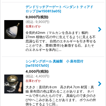
デンドリッチアーゲート ペンダント ティアド
ロップ
[
iw150813a05
]
9,000
円
(税別)
(
税込
:
9,900
円
)
在庫わずか
全長約42mm（マルカンを含みます）幅約
27mm 植物が石の中に生えてるように見える不
思議な石です。 自然のエネルギーを引き寄せる
ことができ、豊穣(豊作)を象徴する石。またそ
のエネルギーを体内に…
シンギングボール 真鍮製 小 座布団付
[
iw151017a10
]
4,000
円
(税別)
(
税込
:
4,400
円
)
在庫わずか
大きさ：直径約８cm 高さ約4.7cm 材質：真
鍮 座布団の色は変わることがあります。 ネパ
ールで作られたものです。 真鍮なので多少のさ
びやへこみがあることがあります。 ボウルの外
側をこするように回…