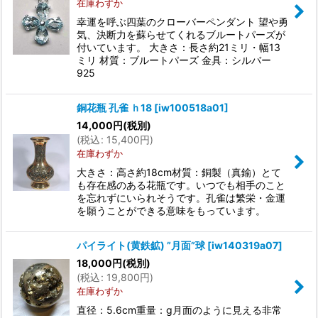
在庫わずか
幸運を呼ぶ四葉のクローバーペンダント 望や勇
気、決断力を蘇らせてくれるブルートパーズが
付いています。 大きさ：長さ約21ミリ・幅13
ミリ 材質：ブルートパーズ 金具：シルバー
925
銅花瓶 孔雀 ｈ18
[
iw100518a01
]
14,000
円
(税別)
(
税込
:
15,400
円
)
在庫わずか
大きさ：高さ約18cm材質：銅製（真鍮）とて
も存在感のある花瓶です。いつでも相手のこと
を忘れずにいられそうです。孔雀は繁栄・金運
を願うことができる意味をもっています。
パイライト(黄鉄鉱) ”月面”球
[
iw140319a07
]
18,000
円
(税別)
(
税込
:
19,800
円
)
在庫わずか
直径：5.6cm重量：g月面のように見える非常