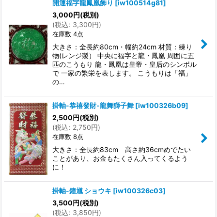
開運福字龍鳳凰飾り
[
iw100514g81
]
3,000
円
(税別)
(
税込
:
3,300
円
)
在庫数 4点
大きさ：全長約80cm・幅約24cm 材質：練り
物(レンジ製） 中央に福字と龍・鳳凰 周囲に五
匹のこうもり 龍・鳳凰は皇帝・皇后のシンボル
で 一家の繁栄を表します。 こうもりは「福」
の…
掛軸-恭禧發財-龍舞獅子舞
[
iw100326b09
]
2,500
円
(税別)
(
税込
:
2,750
円
)
在庫数 8点
大きさ：全長約83cm 高さ約36cmめでたい
ことがあり、お金もたくさん入ってくるよう
に！
掛軸-鐘馗 ショウキ
[
iw100326c03
]
3,500
円
(税別)
(
税込
:
3,850
円
)