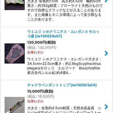
大きさ 全長約11cm 高さ約4.5cm 幅約5cm
重さ：約182g材質：フローライト天然のもので
すので自然なクラックなどが入ることがありま
す。また画像もモニタ環境によって多少異なる
ことがあります。
ウミユリ シホクリニテス・エレガンス モロッ
コ産
[
iw130629a07
]
120,000
円
(税別)
(
税込
:
132,000
円
)
在庫わずか
ウミユリ シホクリニテス・エレガンス大きさ：
34.5cm×22.5cm重さ：約2.6kgScyphocrinus
elegansモロッコ エルフード Boutchrafine
産古生代シルル紀:約4億4…
チャクラペンダントトップ
[
iw130923a14
]
15,000
円
(税別)
(
税込
:
16,500
円
)
在庫わずか
大きさ：全長約4.5cm材質：天然水晶金具 シ
ルバー925ポイントについているパワーストー