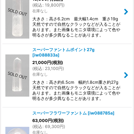
(
税込
:
19,800
円
)
在庫なし
大きさ：高さ6.2cm 最大幅1.4cm 重さ19g
天然ですので自然なクラックなどが入ることが
あります。また画像もモニタ環境によって色や
明るさが多少異なることがあります。
スーパーファントムポイント27g
[
iw088833a
]
21,000
円
(税別)
(
税込
:
23,100
円
)
在庫なし
大きさ：高さ約6.5cm 幅約1.8cm重さ約27g
天然ですので自然なクラックなどが入ることが
あります。また画像もモニタ環境によって色や
明るさが多少異なることがあります。
スーパーフラワーファントム
[
iw088785a
]
63,000
円
(税別)
(
税込
:
69,300
円
)
在庫なし