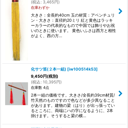
(
税込
:
3,465
円
)
在庫わずか
大きさ：全長約40cm 玉の材質：アベンチュリ
ン・大きさ：直径約20ミリ 紅と黄色はラッキ
ーカラーの代表的なもので中国では飾りやお祝
いのときに使います。 黄色いふさは西方と相性
がよく、西の方…
化サツ笛(２本一組)
[
iw100514k53
]
9,450
円
(税別)
(
税込
:
10,395
円
)
在庫数 4点
2本一組の価格です。大きさ/全長約39cm材質/
竹天然のものですので色などが多少異なること
があります。建物の梁（はり）が出っ張ってい
るところに、両端にハの字になるように、2本
掛けます。そうすると梁の横…