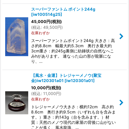
スーパーファントム ポイント244g
[
iw100514g25
]
45,000
円
(税別)
(
税込
:
49,500
円
)
在庫わずか
スーパーファントムポイント244g 大きさ：高
さ約8.8cm 幅最大約5.3cm 奥行き最大約
3cm重さ：約245g裏側に紡錘状の自然なへこ
みhがあります。 連なった山の形が龍脈にな
り、…
【風水・金運】トレジャーメノウ(聚宝
金)iw120301a01
[
iw120301a01
]
10,000
円
(税別)
(
税込
:
11,000
円
)
在庫わずか
トレジャーメノウ大きさ：横約12cm 高さ約
8.6cm 奥行き約9.5cm（いずれも台を含みま
す。）重さ：約143g（台を含みます。）材
質：天然のメノウ現代の家屋の背後に山がない
ことが多く、風水龍珠、…