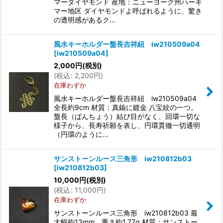
マーダイヤモンド 産地：ニューヨーク州ハーキ
マー地区 ダイヤモンドよ呼ばれるように、驚き
の透明感があるク…
風水キーホルダー盤長吉祥紐 iw210509a04
[
iw210509a04
]
2,000
円
(税別)
(
税込
:
2,200
円
)
在庫わずか
風水キーホルダー盤長吉祥紐 iw210509a04
全長約9cm 材質：真鍮に鍍金 八宝紋の一つ。
盤長（ばんちょう）結び目がなく、回環一切な
様子から、長寿祈願を表し、円環貫徹一切通明
（円環のように…
サンストーンルース三角形 iw210812b03
[
iw210812b03
]
10,000
円
(税別)
(
税込
:
11,000
円
)
在庫わずか
サンストーンルース三角形 iw210812b03 最
大幅約13mm 重さ約1.77g 材質：サンストー