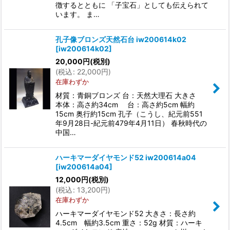
徴するとともに 「子宝石」としても伝えられて
います。 ま…
孔子像ブロンズ天然石台 iw200614k02
[
iw200614k02
]
20,000
円
(税別)
(
税込
:
22,000
円
)
在庫わずか
材質：青銅ブロンズ 台：天然大理石 大きさ
本体：高さ約34cm 台：高さ約5cm 幅約
15cm 奥行約15cm 孔子（こうし、紀元前551
年9月28日-紀元前479年4月11日） 春秋時代の
中国…
ハーキマーダイヤモンド52 iw200614a04
[
iw200614a04
]
12,000
円
(税別)
(
税込
:
13,200
円
)
在庫わずか
ハーキマーダイヤモンド52 大きさ：長さ約
4.5cm 幅約3.5cm 重さ：52g 材質：ハーキ