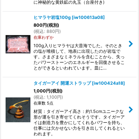
に神秘的な黄鉄鉱の丸玉（台座付き)
ヒマラヤ岩塩100g
[
iw100613a08
]
800
円
(税別)
(
税込
:
880
円
)
在庫わずか
100g入りヒマラヤは大昔海でした。そのとき
の塩が堆積して、地表に出現したのが岩塩で
す。さまざまなミネラルを含むことから、失っ
たパワーストーンのエネルギーを回復させるこ
とができるといわれています。皿に…
タイガーアイ 開運ストラップ
[
iw100424a18
]
1,000
円
(税別)
(
税込
:
1,100
円
)
在庫数 5点
材質：タイガーアイ高さ：約1.5cmユニークな
形が運を引き寄せてくれそうです。タイガーア
イは創造力を豊かにしてくれるパワーを持ち、
仕事には欠かせない力を引き出してくれるとい
われます。