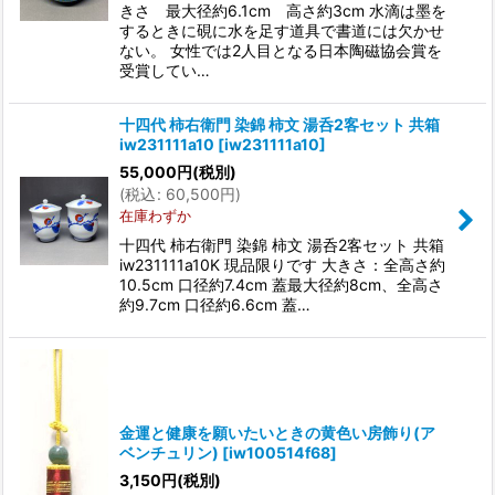
きさ 最大径約6.1cm 高さ約3cm 水滴は墨を
するときに硯に水を足す道具で書道には欠かせ
ない。 女性では2人目となる日本陶磁協会賞を
受賞してい…
十四代 柿右衛門 染錦 柿文 湯呑2客セット 共箱
iw231111a10
[
iw231111a10
]
55,000
円
(税別)
(
税込
:
60,500
円
)
在庫わずか
十四代 柿右衛門 染錦 柿文 湯呑2客セット 共箱
iw231111a10K 現品限りです 大きさ：全高さ約
10.5cm 口径約7.4cm 蓋最大径約8cm、全高さ
約9.7cm 口径約6.6cm 蓋…
金運と健康を願いたいときの黄色い房飾り(ア
ベンチュリン)
[
iw100514f68
]
3,150
円
(税別)