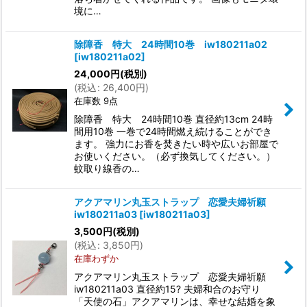
境に…
除障香 特大 24時間10巻 iw180211a02
[
iw180211a02
]
24,000
円
(税別)
(
税込
:
26,400
円
)
在庫数 9点
除障香 特大 24時間10巻 直径約13cm 24時
間用10巻 一巻で24時間燃え続けることができ
ます。 強力にお香を焚きたい時や広いお部屋で
お使いください。（必ず換気してください。）
蚊取り線香の…
アクアマリン丸玉ストラップ 恋愛夫婦祈願
iw180211a03
[
iw180211a03
]
3,500
円
(税別)
(
税込
:
3,850
円
)
在庫わずか
アクアマリン丸玉ストラップ 恋愛夫婦祈願
iw180211a03 直径約15? 夫婦和合のお守り
「天使の石」アクアマリンは、幸せな結婚を象