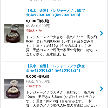
【風水・金運】トレジャーメノウ(聚宝
金)iw120301a03
[
iw120301a03
]
9,000
円
(税別)
(
税込
:
9,900
円
)
在庫わずか
トレジャーメノウ大きさ：横約8.5cm 高さ約
8cm 奥行き約8.6cm（いずれも台を含みま
す。）重さ：約159g（台を含みます。）材
質：天然のメノウ現代の家屋の背後に山がない
ことが多く、風水龍珠、山…
【風水・金運】トレジャーメノウ(聚宝
金)iw120301a24
[
iw120301a24
]
9,000
円
(税別)
(
税込
:
9,900
円
)
在庫わずか
トレジャーメノウ大きさ：横約9cm 高さ約
10cm 奥行き約8.6cm（いずれも台を含みま
す。）重さ：約238g（台を含みます。）材
質：天然のメノウ現代の家屋の背後に山がない