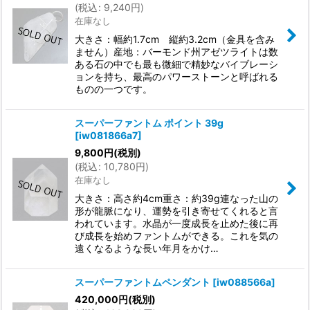
(
税込
:
9,240
円
)
在庫なし
大きさ：幅約1.7cm 縦約3.2cm（金具を含み
ません）産地：バーモンド州アゼツライトは数
ある石の中でも最も微細で精妙なバイブレーシ
ョンを持ち、最高のパワーストーンと呼ばれる
ものの一つです。
スーパーファントム ポイント 39g
[
iw081866a7
]
9,800
円
(税別)
(
税込
:
10,780
円
)
在庫なし
大きさ：高さ約4cm重さ：約39g連なった山の
形が龍脈になり、運勢を引き寄せてくれると言
われています。水晶が一度成長を止めた後に再
び成長を始めファントムができる。これを気の
遠くなるような長い年月をかけ…
スーパーファントムペンダント
[
iw088566a
]
420,000
円
(税別)