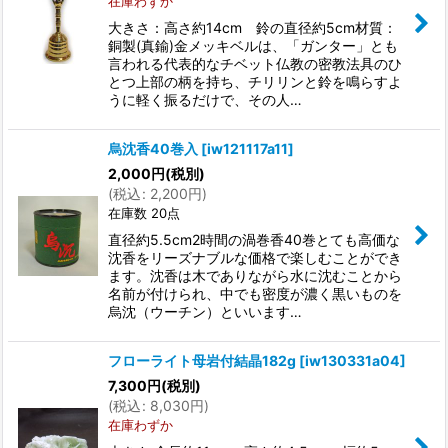
在庫わずか
大きさ：高さ約14cm 鈴の直径約5cm材質：
銅製(真鍮)金メッキベルは、「ガンター」とも
言われる代表的なチベット仏教の密教法具のひ
とつ上部の柄を持ち、チリリンと鈴を鳴らすよ
うに軽く振るだけで、その人…
烏沈香40巻入
[
iw121117a11
]
2,000
円
(税別)
(
税込
:
2,200
円
)
在庫数 20点
直径約5.5cm2時間の渦巻香40巻とても高価な
沈香をリーズナブルな価格で楽しむことができ
ます。沈香は木でありながら水に沈むことから
名前が付けられ、中でも密度が濃く黒いものを
烏沈（ウーチン）といいます…
フローライト母岩付結晶182g
[
iw130331a04
]
7,300
円
(税別)
(
税込
:
8,030
円
)
在庫わずか