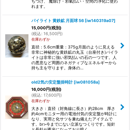
ちつけ、 魔除け・邪氣払い・空間の浄化に使わ
れます。
パイライト 黄鉄鉱 月面球 56
[
iw140319a07
]
15,000
円
(税別)
(
税込
:
16,500
円
)
在庫わずか
直径：5.6cm重量：375g月面のように見える
非常に神秘的な黄鉄鉱の丸玉（台座付き)パイラ
イトは非常に強い邪気払いの石の一つです。人
の悪意など周囲のネガティブなエネルギーから
持ち主を守ります。身体の…
old2気の安定盤掛時計
[
iw081058a
]
16,000
円
(税別)
(
税込
:
17,600
円
)
在庫わずか
大きさ：直径（対角線に長さ）約28cm 厚さ
約4cmモニター用の電池付気の安定盤が時計に
なり、実用と化サツを兼ね備えたアイテムで
す。br>今までにない立派なつくりです。短針
と長針が蓄光になっており暗く…