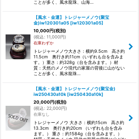
ことが多く、風水龍珠、山海…
【風水・金運】トレジャーメノウ(聚宝
金)iw120301a05
[
iw120301a05
]
10,000
円
(税別)
(
税込
:
11,000
円
)
在庫わずか
トレジャーメノウ大きさ：横約9.5cm 高さ約
11.5cm 奥行き約11cm（いずれも台を含みま
す。）重さ：約328g（台を含みます。）材
質：天然のメノウ現代の家屋の背後に山がない
ことが多く、風水龍珠…
【風水・金運】トレジャーメノウ(聚宝金)
iw250430a10k
[
iw250430a10k
]
20,000
円
(税別)
(
税込
:
22,000
円
)
在庫なし
トレジャーメノウ 大きさ：横約15cm 高さ約
13.3cm 奥行き約20cm （いずれも台を含み
ます。） 重さ：約1584g（台を含みます。）