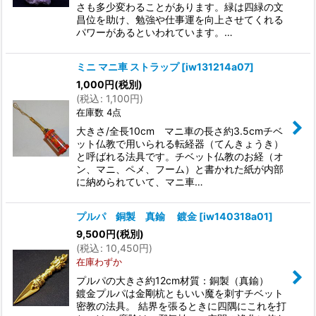
さも多少変わることがあります。緑は四緑の文
昌位を助け、勉強や仕事運を向上させてくれる
パワーがあるといわれています。…
ミニ マニ車 ストラップ
[
iw131214a07
]
1,000
円
(税別)
(
税込
:
1,100
円
)
在庫数 4点
大きさ/全長10cm マニ車の長さ約3.5cmチベ
ット仏教で用いられる転経器（てんきょうき）
と呼ばれる法具です。チベット仏教のお経（オ
ン、マニ、ペメ、フーム）と書かれた紙が内部
に納められていて、マニ車…
プルパ 銅製 真鍮 鍍金
[
iw140318a01
]
9,500
円
(税別)
(
税込
:
10,450
円
)
在庫わずか
プルパの大きさ約12cm材質：銅製（真鍮）
鍍金プルパは金剛杭ともいい魔を刺すチベット
密教の法具。 結界を張るときに四隅にこれを打